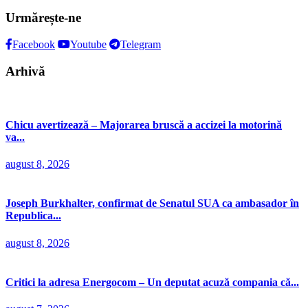
după:
Urmărește-ne
Facebook
Youtube
Telegram
Arhivă
Chicu avertizează – Majorarea bruscă a accizei la motorină
va...
august 8, 2026
Joseph Burkhalter, confirmat de Senatul SUA ca ambasador în
Republica...
august 8, 2026
Critici la adresa Energocom – Un deputat acuză compania că...