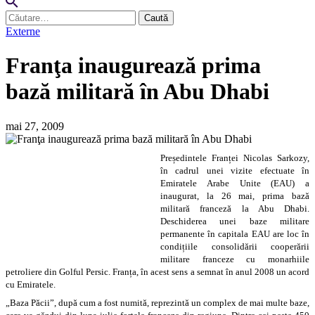
Caută
după:
Externe
Franţa inaugurează prima
bază militară în Abu Dhabi
mai 27, 2009
Președintele Franței Nicolas Sarkozy,
în cadrul unei vizite efectuate în
Emiratele Arabe Unite (EAU) a
inaugurat, la 26 mai, prima bază
militară franceză la Abu Dhabi.
Deschiderea unei baze militare
permanente în capitala EAU are loc în
condițiile consolidării cooperării
militare franceze cu monarhiile
petroliere din Golful Persic. Franța, în acest sens a semnat în anul 2008 un acord
cu Emiratele.
„Baza Păcii”, după cum a fost numită, reprezintă un complex de mai multe baze,