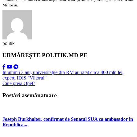
Mijlociu.
politik
URMĂREȘTE POLITIK.MD PE
În ultimii 3 ani, universităţile din RM au ratat circa 400 mln lei,
experţi IDIS ”Viitorul”
Cine preia Opel?
Postări asemănatoare
Joseph Burkhalter, confirmat de Senatul SUA ca ambasador în
Republica...