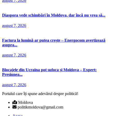
august 7, 2026
Diaspora vede schimbări în Moldova, dar încă nu vrea să...
august 7, 2026
Factura la lumină ar putea crește – Energocom avertizează
asupra...
august 7, 2026
Blocajele din Ucraina pot sufoca și Moldova – Expert:
Presiunea...
august 7, 2026
Portalul care îți spune adevărul despre politică!
Moldova
politikmoldova@gmail.com
Acasa