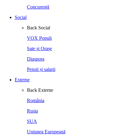
Concurență
Social
Back
Social
VOX Populi
Sate și Orașe
Diaspora
Pensii și salarii
Externe
Back
Externe
România
Rusia
SUA
Uniunea Europeană