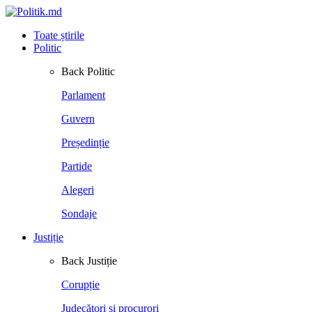
Toate știrile
Politic
Back
Politic
Parlament
Guvern
Președinție
Partide
Alegeri
Sondaje
Justiție
Back
Justiție
Corupție
Judecători și procurori