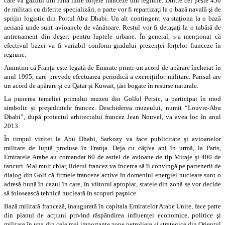
care va găzdui din luna iulie forțele franceze din regiune. Dintre cei peste 450
de militari cu diferite specializări, o parte vor fi repartizaţi la o bază navală şi de
sprijin logistic din Portul Abu Dhabi. Un alt contingent va staţiona la o bază
aeriană unde sunt avioanele de vânătoare. Restul vor fi detaşaţi la o tabără de
antrenament din deşert pentru luptele urbane. În general, s-a menționat că
efectivul bazei va fi variabil conform gradului prezenței forțelor franceze în
regiune.
Amintim că Franța este legată de Emirate printr-un acord de apărare încheiat în
anul 1995, care prevede efectuarea periodică a exercițiilor militare. Parisul are
un acord de apărare și cu Qatar și Kuwait, țări bogate în resurse naturale.
La punerea temeliei primului muzeu din Golful Persic, a participat în mod
simbolic și președintele francez. Deschiderea muzeului, numit “Louvre-Abu
Dhabi”, după proiectul arhitectului francez Jean Nouvel, va avea loc în anul
2013.
În timpul vizitei la Abu Dhabi, Sarkozy va face publicitate şi avioanelor
militare de luptă produse în Franţa. Deja cu câţiva ani în urmă, la Paris,
Emiratele Arabe au comandat 60 de astfel de avioane de tip Miraje şi 400 de
tancuri. Mai mult chiar, liderul francez va încerca să îi convingă pe partenerii de
dialog din Golf că firmele franceze active în domeniul energiei nucleare sunt o
adresă bună în cazul în care, în viitorul apropiat, statele din zonă se vor decide
să folosească tehnică nucleară în scopuri paşnice.
Bază militară franceză, inaugurată în capitala Emiratelor Arabe Unite, face parte
din planul de acțiuni privind răspândirea influenței economice, politice şi
militare în una din cele mai importante zone petroliere și strategice din Orientul