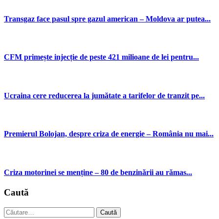
Transgaz face pasul spre gazul american – Moldova ar putea...
CFM primește injecție de peste 421 milioane de lei pentru...
Ucraina cere reducerea la jumătate a tarifelor de tranzit pe...
Premierul Bolojan, despre criza de energie – România nu mai...
Criza motorinei se menține – 80 de benzinării au rămas...
Caută
Caută