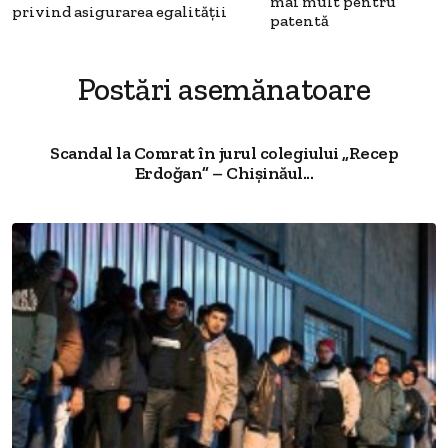
mai mult pentru
privind asigurarea egalității
patentă
Postări asemănatoare
Scandal la Comrat în jurul colegiului „Recep
Erdoğan” – Chișinăul...