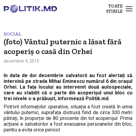
TOATE
STIRILE
SOCIAL
(foto) Vântul puternic a lăsat fără
acoperiș o casă din Orhei
decembrie 4, 2015
în data de doi decembrie salvatorii au fost alertați să
intervină pe strada Mihai Eminescu numărul 6 din orașul
Orhei. La fața locului au intervenit două autospeciale,
care au stabilit că o parte din acoperișul unui bloc cu
trei nivele s-a prăbușit
, informează Politik.md
.
Potrivit informațiilor operative, situația a fost creată în urma
vântului puternic, suprafața distrusă fiind de circa 300 metri
pătrați, în proporție de 80 procente din tot acoperișul. Prima
acțiune a salvatorilor a fost evacuarea persoanelor din bloc,
pentru a evita orice pericol.