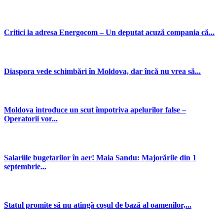
Critici la adresa Energocom – Un deputat acuză compania că...
Diaspora vede schimbări în Moldova, dar încă nu vrea să...
Moldova introduce un scut împotriva apelurilor false –
Operatorii vor...
Salariile bugetarilor în aer! Maia Sandu: Majorările din 1
septembrie...
Statul promite să nu atingă coșul de bază al oamenilor,...