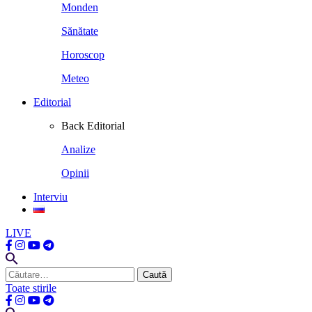
Monden
Sănătate
Horoscop
Meteo
Editorial
Back
Editorial
Analize
Opinii
Interviu
LIVE
Caută
după:
Toate stirile