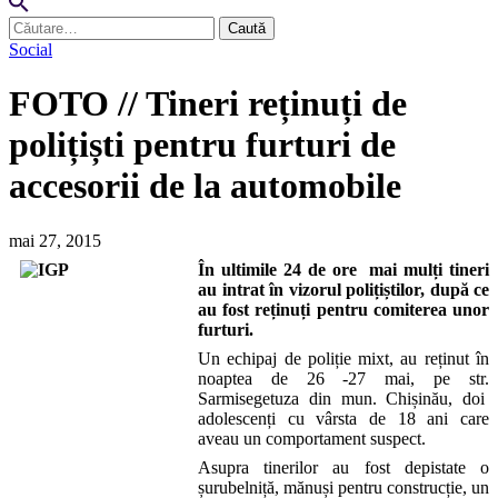
Caută
după:
Social
FOTO // Tineri reținuți de
polițiști pentru furturi de
accesorii de la automobile
mai 27, 2015
În ultimile 24 de ore mai mulți tineri
au intrat în vizorul polițiștilor, după ce
au fost reținuți pentru comiterea unor
furturi.
Un echipaj de poliție mixt, au reținut în
noaptea de 26 -27 mai, pe str.
Sarmisegetuza din mun. Chișinău, doi
adolescenți cu vârsta de 18 ani care
aveau un comportament suspect.
Asupra tinerilor au fost depistate o
șurubelniță, mănuși pentru construcție, un