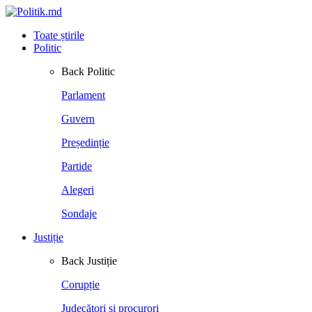
Toate știrile
Politic
Back
Politic
Parlament
Guvern
Președinție
Partide
Alegeri
Sondaje
Justiție
Back
Justiție
Corupție
Judecători și procurori