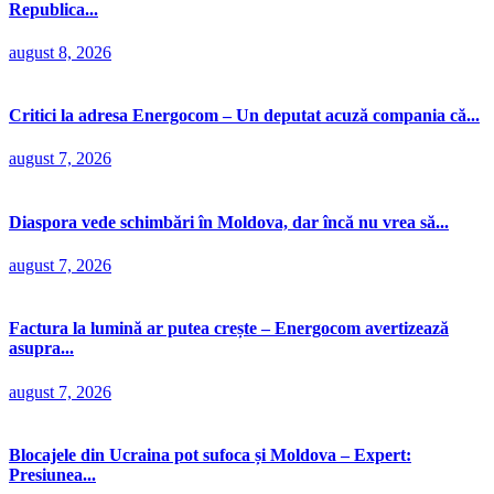
Republica...
august 8, 2026
Critici la adresa Energocom – Un deputat acuză compania că...
august 7, 2026
Diaspora vede schimbări în Moldova, dar încă nu vrea să...
august 7, 2026
Factura la lumină ar putea crește – Energocom avertizează
asupra...
august 7, 2026
Blocajele din Ucraina pot sufoca și Moldova – Expert:
Presiunea...