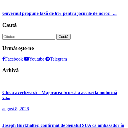
Guvernul propune taxă de 6% pentru jocurile de noroc –...
Caută
Caută
după:
Urmărește-ne
Facebook
Youtube
Telegram
Arhivă
Chicu avertizează – Majorarea bruscă a accizei la motorină
va...
august 8, 2026
Joseph Burkhalter, confirmat de Senatul SUA ca ambasador în