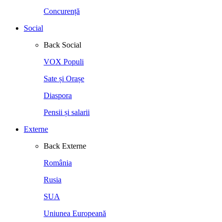
Concurență
Social
Back
Social
VOX Populi
Sate și Orașe
Diaspora
Pensii și salarii
Externe
Back
Externe
România
Rusia
SUA
Uniunea Europeană