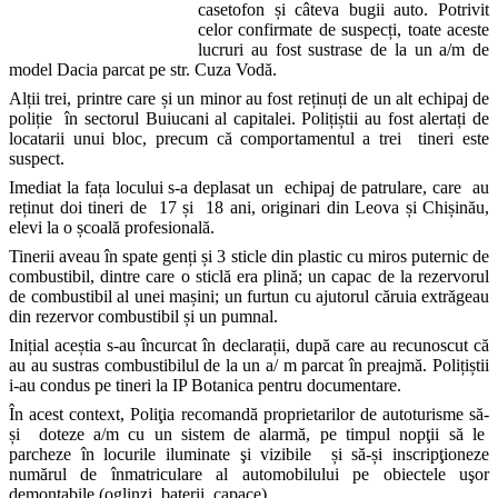
casetofon și câteva bugii auto. Potrivit
celor confirmate de suspecți, toate aceste
lucruri au fost sustrase de la un a/m de
model Dacia parcat pe str. Cuza Vodă.
Alții trei, printre care și un minor au fost reținuți de un alt echipaj de
poliție în sectorul Buiucani al capitalei. Polițiștii au fost alertați de
locatarii unui bloc, precum că comportamentul a trei tineri este
suspect.
Imediat la fața locului s-a deplasat un echipaj de patrulare, care au
reținut doi tineri de 17 și 18 ani, originari din Leova și Chișinău,
elevi la o școală profesională.
Tinerii aveau în spate genți și 3 sticle din plastic cu miros puternic de
combustibil, dintre care o sticlă era plină; un capac de la rezervorul
de combustibil al unei mașini; un furtun cu ajutorul căruia extrăgeau
din rezervor combustibil și un pumnal.
Inițial aceștia s-au încurcat în declarații, după care au recunoscut că
au au sustras combustibilul de la un a/ m parcat în preajmă. Polițiștii
i-au condus pe tineri la IP Botanica pentru documentare.
În acest context, Poliţia recomandă proprietarilor de autoturisme să-
și doteze a/m cu un sistem de alarmă, pe timpul nopţii să le
parcheze în locurile iluminate şi vizibile și să-și inscripţioneze
numărul de înmatriculare al automobilului pe obiectele uşor
demontabile (oglinzi, baterii, capace).