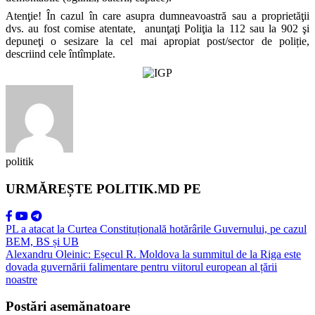
Atenţie! În cazul în care asupra dumneavoastră sau a proprietăţii
dvs. au fost comise atentate, anunţaţi Poliţia la 112 sau la 902 şi
depuneţi o sesizare la cel mai apropiat post/sector de poliție,
descriind cele întîmplate.
politik
URMĂREȘTE POLITIK.MD PE
PL a atacat la Curtea Constituțională hotărârile Guvernului, pe cazul
BEM, BS și UB
Alexandru Oleinic: Eșecul R. Moldova la summitul de la Riga este
dovada guvernării falimentare pentru viitorul european al țării
noastre
Postări asemănatoare