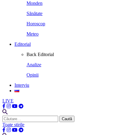
Monden
Sănătate
Horoscop
Meteo
Editorial
Back
Editorial
Analize
Opinii
Interviu
LIVE
Caută
după:
Toate stirile