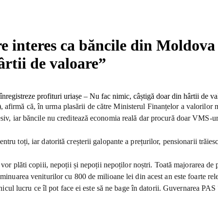
e interes ca băncile din Moldova s
ârtii de valoare”
firmă că, în urma plasării de către Ministerul Finanțelor a valorilor m
cesiv, iar băncile nu creditează economia reală dar procură doar VMS-ur
ru toți, iar datorită creșterii galopante a prețurilor, pensionarii trăie
vor plăti copiii, nepoții și nepoții nepoților noștri. Toată majorarea de
iminuarea veniturilor cu 800 de milioane lei din acest an este foarte re
 Unicul lucru ce îl pot face ei este să ne bage în datorii. Guvernarea PA