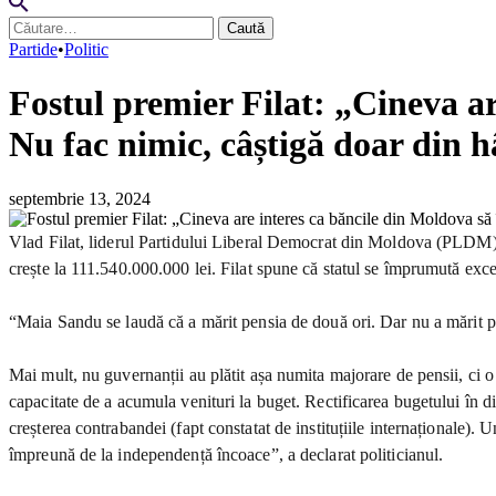
Caută
după:
Partide
•
Politic
Fostul premier Filat: „Cineva ar
Nu fac nimic, câștigă doar din h
septembrie 13, 2024
Vlad Filat, liderul Partidului Liberal Democrat din Moldova (PLDM), a
crește la 111.540.000.000 lei. Filat spune că statul se împrumută ex
“Maia Sandu se laudă că a mărit pensia de două ori. Dar nu a mărit pent
Mai mult, nu guvernanții au plătit așa numita majorare de pensii, ci o 
capacitate de a acumula venituri la buget. Rectificarea bugetului în d
creșterea contrabandei (fapt constatat de instituțiile internaționale).
împreună de la independență încoace”, a declarat politicianul.