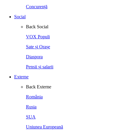
Concurență
Social
Back
Social
VOX Populi
Sate și Orașe
Diaspora
Pensii și salarii
Externe
Back
Externe
România
Rusia
SUA
Uniunea Europeană