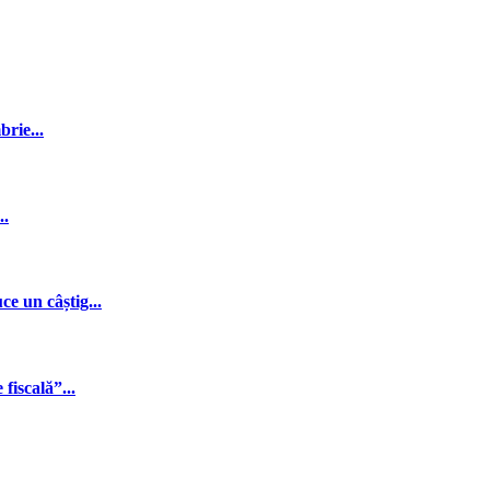
rie...
..
e un câștig...
fiscală”...