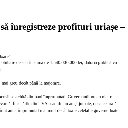
ă înregistreze profituri uriașe –
obiliare de stat în sumă de 1.540.000.000 lei, datoria publică va
i
sc mai greu decât până la majorare.
 pensii se achită din bani împrumutați. Guvernanții nu au nici o
levantă. Încasările din TVA scad de un an și jumate, ceea ce arată
S în 4 ani a împrumutat mai mult decât toate celelalte guverne luate