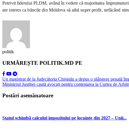
Potrivit liderului PLDM, având în vedere că majoritatea împrumuturilo
are interes ca băncile din Moldova să aibă super profit, nefăcând nimi
politik
URMĂREȘTE POLITIK.MD PE
Un magistrat de la Judecătoria Chișinău a depus o plângere penală îm
Ministerul Justiției caută avocați pentru contestarea la Curtea de Arbi
Postări asemănatoare
Statul schimbă calculul impozitului pe locuințe din 2027 – Unii...