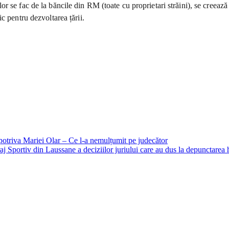
r se fac de la băncile din RM (toate cu proprietari străini), se creeaz
c pentru dezvoltarea țării.
potriva Mariei Olar – Ce l-a nemulțumit pe judecător
traj Sportiv din Laussane a deciziilor juriului care au dus la depunctar