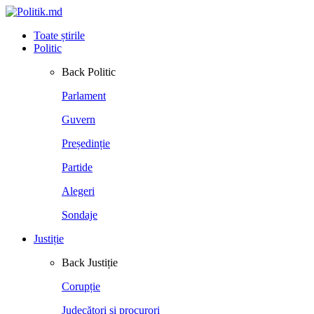
Toate știrile
Politic
Back
Politic
Parlament
Guvern
Președinție
Partide
Alegeri
Sondaje
Justiție
Back
Justiție
Corupție
Judecători și procurori