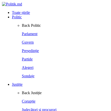
Toate știrile
Politic
Back
Politic
Parlament
Guvern
Președinție
Partide
Alegeri
Sondaje
Justiție
Back
Justiție
Corupție
Judecători și procurori