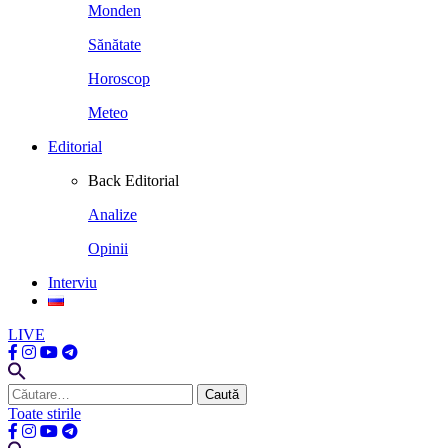
Monden
Sănătate
Horoscop
Meteo
Editorial
Back
Editorial
Analize
Opinii
Interviu
LIVE
Caută
după:
Toate stirile