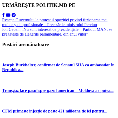
URMĂREȘTE POLITIK.MD PE
Reacția Guvernului la protestul opoziției privind fuzionarea mai
multor școli profesionale – Precizările ministrului Perciun
Ion Ceban: „Nu sunt interesat de prezidențiale – Partidul MAN, se
pregătește de alegerile parlamentare, din anul viitor”
Postări asemănatoare
Joseph Burkhalter, confirmat de Senatul SUA ca ambasador în
Republica...
Transgaz face pasul spre gazul american – Moldova ar putea...
CFM primește injecție de peste 421 milioane de lei pentru...