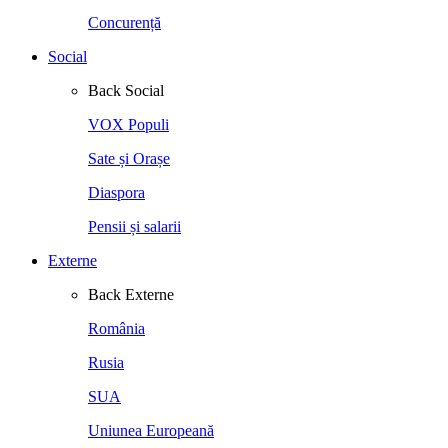
Concurență
Social
Back
Social
VOX Populi
Sate și Orașe
Diaspora
Pensii și salarii
Externe
Back
Externe
România
Rusia
SUA
Uniunea Europeană