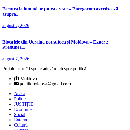
Factura la lumină ar putea crește – Energocom avertizează
asupra...
august 7, 2026
Blocajele din Ucraina pot sufoca și Moldova – Expert:
Presiunea...
august 7, 2026
Portalul care îți spune adevărul despre politică!
Moldova
politikmoldova@gmail.com
Acasa
Politic
JUSTIȚIE
Economie
Social
Externe
Cultură