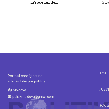
„Procedurile...
Guv
ACAS
Portalul care îți spune
adevărul despre politică!
JUSTI
Moldova
politikmoldova@gmail.com
SOCI