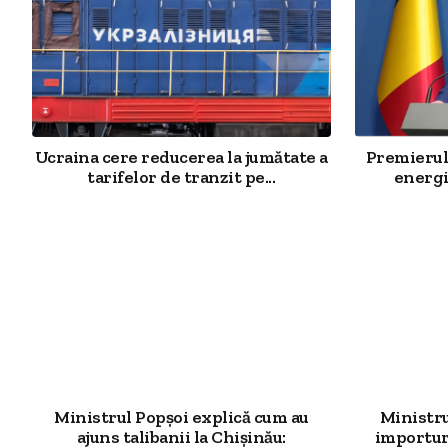
Ucraina cere reducerea la jumătate a
Premierul 
tarifelor de tranzit pe...
energi
Ministrul Popșoi explică cum au
Ministr
ajuns talibanii la Chișinău:
importur