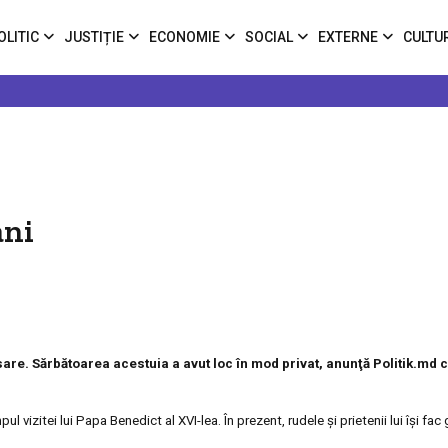
OLITIC
JUSTIȚIE
ECONOMIE
SOCIAL
EXTERNE
CULTU
ani
sare. Sărbătoarea acestuia a avut loc în mod privat, anunţă Politik.md c
l vizitei lui Papa Benedict al XVI-lea. În prezent, rudele şi prietenii lui îşi fac g