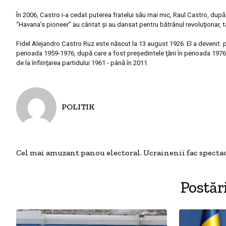
În 2006, Castro i-a cedat puterea fratelui său mai mic, Raul Castro, după c
“Havana’s pioneer” au cântat şi au dansat pentru bătrânul revoluţionar, t
Fidel Alejandro Castro Ruz este născut la 13 august 1926. El a devenit p
perioada 1959-1976, după care a fost preşedintele ţării în perioada 197
de la înfiinţarea partidului 1961 - până în 2011.
POLITIK
Cel mai amuzant panou electoral. Ucrainenii fac spectac
Postăr