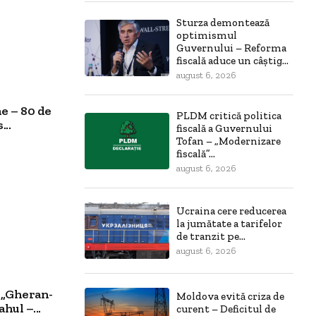
Sturza demontează
optimismul
Guvernului – Reforma
fiscală aduce un câștig...
august 6, 2026
e – 80 de
PLDM critică politica
..
fiscală a Guvernului
Tofan – „Modernizare
fiscală”...
august 6, 2026
Ucraina cere reducerea
la jumătate a tarifelor
de tranzit pe...
august 6, 2026
 „Gheran-
Moldova evită criza de
hul –...
curent – Deficitul de