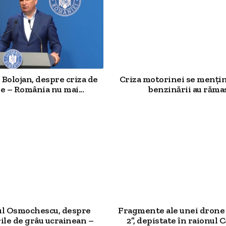
Bolojan, despre criza de
Criza motorinei se mențin
e – România nu mai...
benzinării au rămas.
ul Osmochescu, despre
Fragmente ale unei drone
ile de grâu ucrainean –
2”, depistate în raionul Ca