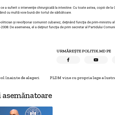
e a suferit o intervenţie chirurgicală la intestine. Cu toate astea, copiii de la 
ăind cu multă voie bună din tortul de sărbătoare.
olitician şi revolţionar comunist cubanez, deţinând funcţia de prim-ministru al
6-2008. De asemenea, el a deţinut funcţia de prim secretar al Partidului Comun
URMĂREȘTE POLITIK.MD PE
ol înainte de alegeri
PLDM vine cu propria lege a lustr
i asemănatoare