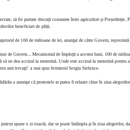
ectate, să fie purtate discuții constante între agricultori și Președinție
torilor beneficiari de plăți.
 ajutorul de 100 de milioane de lei, anunţat de către Guvern, reprezintă
inut de Guvern... Mecanismul de împărţit a acestor bani, 100 de milioan
nouă să ne dea accizul la motorină. Unde este accizul la motorină pentru
entru anii trecuţi! a mai spus fermierul Sergiu Stefanco
rău a anunţat că protestele ar putea fi reluate chiar în ziua alegerilor
putem spune o zi exactă, dar se poate întâmpla şi în ziua alegerilor, dac