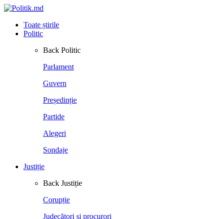
Toate știrile
Politic
Back
Politic
Parlament
Guvern
Președinție
Partide
Alegeri
Sondaje
Justiție
Back
Justiție
Corupție
Judecători și procurori