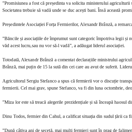
”Promisiunea a fost că președinta va solicita ministerului agriculturii s
Societatea trebuie să vadă unde se duc acești bani. Însă această promi
Președintele Asociației Forța Fermierilor, Alexandr Brânză, a remarcat 
”Băncile și asociațiile de împrumut sunt categoric împotriva legii și nu
văd acest lucru,sau nu vor să-l vadă”, a adăugat liderul asociației.
Totodată, Alexandr Brânză a comentat declarațiile ministrului agricult
Brânză, mai puțin de 15 la sută din cei care au avut de suferit. Liderul
Agricultorul Sergiu Stefanco a spus că fermierii vor o discuție transpare
fermierii. Cel mai grav, spune Stefanco, va fi din luna octombrie, de
”Miza lor este să treacă alegerile prezidențiale și să înceapă haosul 
Dinu Todos, fermier din Cahul, a calificat situația din sudul țării ca f
”După câțiva ani de secetă, mai mulți fermieri sunt în prag de faliment