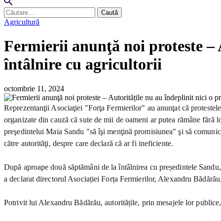
Caută
după:
Agricultură
Fermierii anunţă noi proteste – 
întâlnire cu agricultorii
octombrie 11, 2024
Reprezentanţii Asociaţiei "Forţa Fermierilor" au anunţat că protestele v
organizate din cauză că sute de mii de oameni ar putea rămâne fără loc
preşedintelui Maia Sandu "să îşi menţină promisiunea" şi să comunice c
către autorităţi, despre care declară că ar fi ineficiente.
După aproape două săptămâni de la întâlnirea cu președintele Sandu, agr
a declarat directorul Asociației Forța Fermierilor, Alexandru Bădărău,
Potrivit lui Alexandru Bădărău, autoritățile, prin mesajele lor public