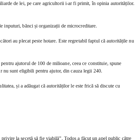
de de lei, pe care agricultorii i-ar fi primit, în opinia autorităților.
e inputuri, bănci și organizații de microcreditare.
ători au plecat peste hotare. Este regretabil faptul că autoritățile nu
e pentru ajutorul de 100 de milioane, ceea ce constituie, spune
r nu sunt eligibili pentru ajutor, din cauza legii 240.
itatea, și a adăugat că autorităților le este frică să discute cu
privire la secetă să fie viabilă”. Todos a făcut un apel public către