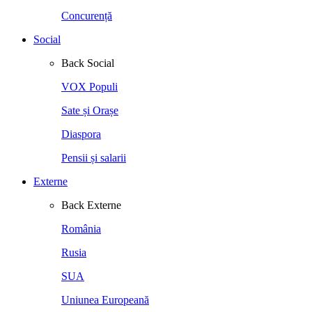
Concurență
Social
Back
Social
VOX Populi
Sate și Orașe
Diaspora
Pensii și salarii
Externe
Back
Externe
România
Rusia
SUA
Uniunea Europeană