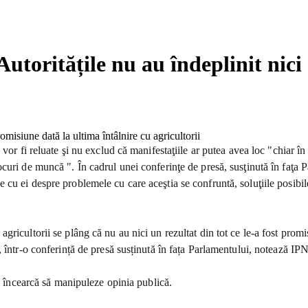
Autoritățile nu au îndeplinit nic
or fi reluate şi nu exclud că manifestaţiile ar putea avea loc "chiar în z
uri de muncă ". În cadrul unei conferinţe de presă, susţinută în faţa Par
u ei despre problemele cu care aceştia se confruntă, soluţiile posibile
icultorii se plâng că nu au nici un rezultat din tot ce le-a fost promis, 
 într-o conferință de presă susținută în fața Parlamentului, notează IPN
e, încearcă să manipuleze opinia publică.