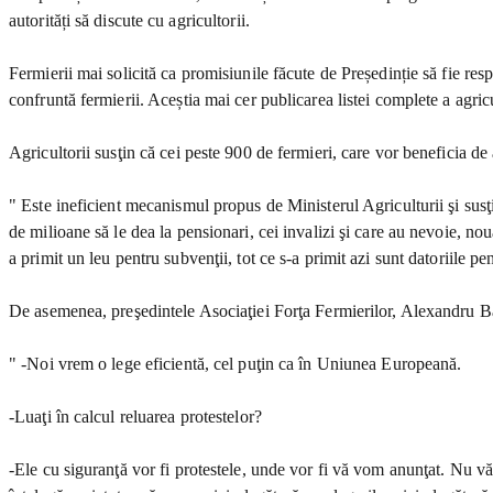
autorități să discute cu agricultorii.
Fermierii mai solicită ca promisiunile făcute de Președinție să fie resp
confruntă fermierii. Aceștia mai cer publicarea listei complete a agricul
Agricultorii susţin că cei peste 900 de fermieri, care vor beneficia de
" Este ineficient mecanismul propus de Ministerul Agriculturii şi susţ
de milioane să le dea la pensionari, cei invalizi şi care au nevoie, 
a primit un leu pentru subvenţii, tot ce s-a primit azi sunt datoriile p
De asemenea, preşedintele Asociaţiei Forţa Fermierilor, Alexandru Bădă
" -Noi vrem o lege eficientă, cel puţin ca în Uniunea Europeană.
-Luaţi în calcul reluarea protestelor?
-Ele cu siguranţă vor fi protestele, unde vor fi vă vom anunţat. Nu vă 