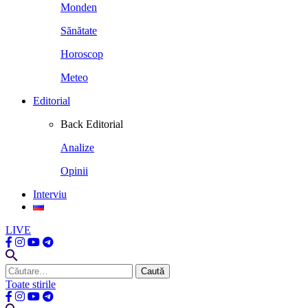
Monden
Sănătate
Horoscop
Meteo
Editorial
Back
Editorial
Analize
Opinii
Interviu
LIVE
Caută
după:
Toate stirile