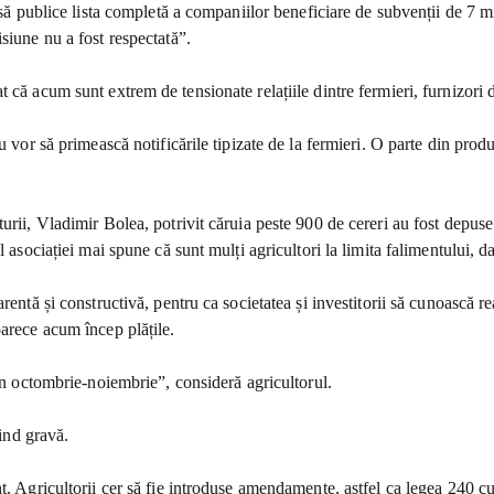
ă publice lista completă a companiilor beneficiare de subvenții de 7 miliar
siune nu a fost respectată”.
că acum sunt extrem de tensionate relațiile dintre fermieri, furnizori d
 vor să primească notificările tipizate de la fermieri. O parte din produc
urii, Vladimir Bolea, potrivit căruia peste 900 de cereri au fost depus
 asociației mai spune că sunt mulți agricultori la limita falimentului, da
ntă și constructivă, pentru ca societatea și investitorii să cunoască real
oarece acum încep plățile.
din octombrie-noiembrie”, consideră agricultorul.
iind gravă.
. Agricultorii cer să fie introduse amendamente, astfel ca legea 240 cu 