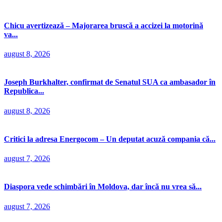
Chicu avertizează – Majorarea bruscă a accizei la motorină
va...
august 8, 2026
Joseph Burkhalter, confirmat de Senatul SUA ca ambasador în
Republica...
august 8, 2026
Critici la adresa Energocom – Un deputat acuză compania că...
august 7, 2026
Diaspora vede schimbări în Moldova, dar încă nu vrea să...
august 7, 2026