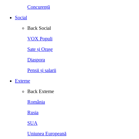
Concurență
Social
Back
Social
VOX Populi
Sate și Orașe
Diaspora
Pensii și salarii
Externe
Back
Externe
România
Rusia
SUA
Uniunea Europeană