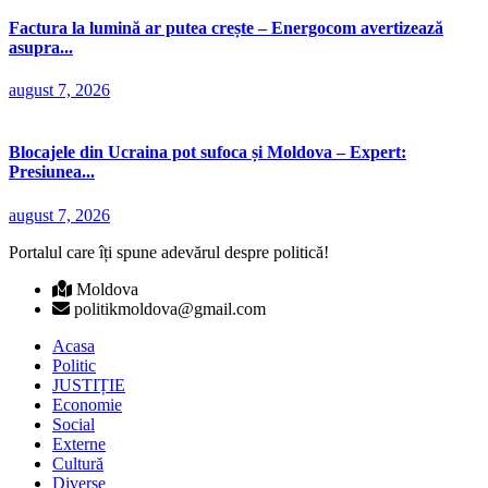
Factura la lumină ar putea crește – Energocom avertizează
asupra...
august 7, 2026
Blocajele din Ucraina pot sufoca și Moldova – Expert:
Presiunea...
august 7, 2026
Portalul care îți spune adevărul despre politică!
Moldova
politikmoldova@gmail.com
Acasa
Politic
JUSTIȚIE
Economie
Social
Externe
Cultură
Diverse