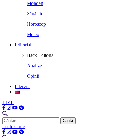
Monden
Sănătate
Horoscop
Meteo
Editorial
Back
Editorial
Analize
Opinii
Interviu
LIVE
Caută
după:
Toate stirile