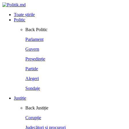
Toate știrile
Politic
Back
Politic
Parlament
Guvern
Președinție
Partide
Alegeri
Sondaje
Justiție
Back
Justiție
Corupție
Judecători și procurori