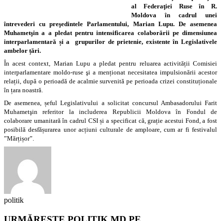
al Federaţiei Ruse în R.
Moldova în cadrul unei
întrevederi cu preşedintele Parlamentului, Marian Lupu. De asemenea
Muhametşin a a pledat pentru intensificarea colaborării pe dimensiunea
interparlamentară și a grupurilor de prietenie, existente în Legislativele
ambelor țări.
În acest context, Marian Lupu a pledat pentru reluarea activității Comisiei
interparlamentare moldo-ruse şi a menționat necesitatea impulsionării acestor
relații, după o perioadă de acalmie survenită pe perioada crizei constituționale
în țara noastră.
De asemenea, șeful Legislativului a solicitat concursul Ambasadorului Farit
Muhametşin referitor la includerea Republicii Moldova în Fondul de
colaborare umanitară în cadrul CSI și a specificat că, grație acestui Fond, a fost
posibilă desfășurarea unor acțiuni culturale de amploare, cum ar fi festivalul
”Mărțișor”.
politik
URMĂREȘTE POLITIK.MD PE