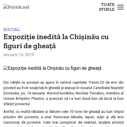
TOATE
STIRILE
SOCIAL
Expoziţie inedită la Chişinău cu
figuri de gheaţă
ianuarie 14, 2010
Din cărţile cu poveşti au ajuns în centrul capitalei. Peste 20 de eroi din
poveşti au fost sculptaţi în gheaţă şi expuşi în scuarul Catedralei Naşterii
Domnului, joi, 14 ianuarie. Autorul lucrărilor, Nicolae Tincaliuc, membru al
Uniunii Artiştilor Plastici, a precizat că i-a luat două luni să ducă la bun
sfârşit proiectul.
Astfel, cu multă răbdare şi dăruire cele 10 tone de gheaţă au luat chipul
piticilor din poveste, a unei frumoase lebede, iepuri, vulpi şi alţi eroi
cunoscuţi de poveste. Cele mai complicat de realizat, susţine artistul