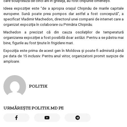
care sculptează de cinci ani în gheaţă, au fost chipurile omeneşti.
Ideea expoziţiei este “de a apropia oraşul Chişinău de marile capitale
europene. Sună poate prea pompos dar astfel a fost concepută”, a
specificat Vladimir Machedon, directorul unei companii de internet care a
organizat expoziţia în colaborare cu Primăria Chişinău.
Machedon a precizat că din cauza oscilaţiilor de temperatură
organizarea expoziţiei a fost posibilă doar astăzi. Pentru a se păstra mai
bine, figurile au fost ţinute în frigidere mari.
Expoziţia este prima de acest gen în Moldova şi poate fi admirată până
pe data de 15 inclusiv. Pentru anul viitor, organizatorii promit surpize de
amploare.
POLITIK
URMĂREȘTE POLITIK.MD PE