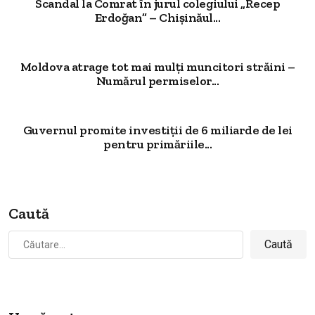
Scandal la Comrat în jurul colegiului „Recep
Erdoğan” – Chișinăul...
Moldova atrage tot mai mulți muncitori străini –
Numărul permiselor...
Guvernul promite investiții de 6 miliarde de lei
pentru primăriile...
Caută
Caută
după: