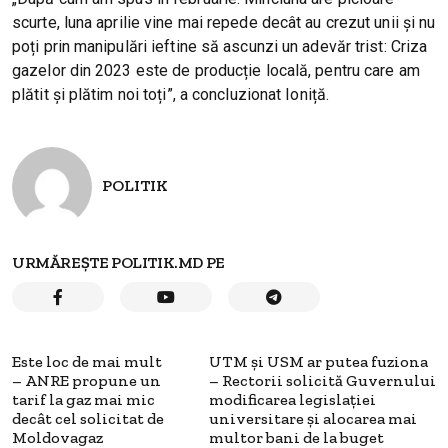
scurte, luna aprilie vine mai repede decât au crezut unii și nu
poți prin manipulări ieftine să ascunzi un adevăr trist: Criza
gazelor din 2023 este de producție locală, pentru care am
plătit și plătim noi toți”, a concluzionat Ioniță.
POLITIK
URMĂREȘTE POLITIK.MD PE
Este loc de mai mult
UTM și USM ar putea fuziona
– ANRE propune un
– Rectorii solicită Guvernului
tarif la gaz mai mic
modificarea legislației
decât cel solicitat de
universitare și alocarea mai
Moldovagaz
multor bani de la buget