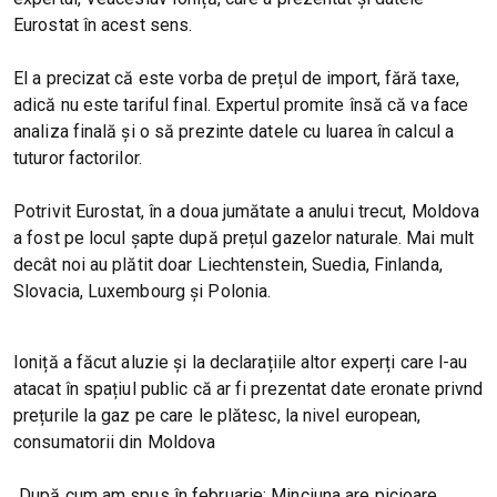
Eurostat în acest sens.
El a precizat că este vorba de prețul de import, fără taxe,
adică nu este tariful final. Expertul promite însă că va face
analiza finală și o să prezinte datele cu luarea în calcul a
tuturor factorilor.
Potrivit Eurostat, în a doua jumătate a anului trecut, Moldova
a fost pe locul șapte după prețul gazelor naturale. Mai mult
decât noi au plătit doar Liechtenstein, Suedia, Finlanda,
Slovacia, Luxembourg și Polonia.
Ioniță a făcut aluzie și la declarațiile altor experți care l-au
atacat în spațiul public că ar fi prezentat date eronate privnd
prețurile la gaz pe care le plătesc, la nivel european,
consumatorii din Moldova
„După cum am spus în februarie: Minciuna are picioare