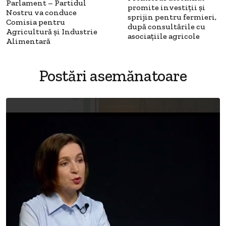
Parlament – Partidul
promite investiții și
Nostru va conduce
sprijin pentru fermieri,
Comisia pentru
după consultările cu
Agricultură și Industrie
asociațiile agricole
Alimentară
Postări asemănatoare