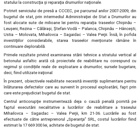
statului la construcţia şi reparaţia drumurilor naţionale.
Potrivit serviciului de presă a CCCEC, pe parcursul anilor 2007-2009, din
bugetul de stat, prin intermediul Administraţiei de Stat a Drumurilor au
fost alocate sute de milioane lei pentru reparația traseelor Chişinău –
Leuşeni, Rezina – Călăraşi, Ştefan-Vodă – Palanca, Chişinău – Hânceşti,
Ustia – Molovata, Mihailovca – Sagaidac – Valea Perjii. Însă, în pofida
investiţiilor considerabile, starea traseelor menționate rămâne în
continuare deplorabilă.
Primele rezultate privind examinarea stării tehnice a stratului vertical al
betonului asfaltic arată că proiectele de reabilitare nu corespund cu
regimul și condițiile reale de exploatare a drumurilor, sursele bugetare,
deci, fiind utilizate iraţional.
În prezent, obiectivele reabilitate necesită investiţii suplimentare pentru
înlăturarea defectelor care au survenit în procesul exploatării, fapt prin
care este prejudiciat bugetul de stat.
Centrul anticorupţie instrumentează deja o cauză penală pornită pe
faptul executării necalitative a lucrărilor de reabilitare a traseului
Mihailovca – Sagaidac – Valea Perjii, km 21-36. Lucrările au fost
efectuate de către antreprenorul „Speranţa” SRL, costul lucrărilor fiind
estimat la 17 669 300 lei, achitate de bugetul de stat.