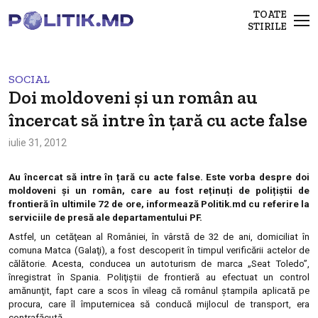
TOATE
STIRILE
SOCIAL
Doi moldoveni și un român au
încercat să intre în țară cu acte false
iulie 31, 2012
Au încercat să intre în țară cu acte false. Este vorba despre doi
moldoveni și un român, care au fost reținuți de polițiștii de
frontieră în ultimile 72 de ore, informează Politik.md cu referire la
serviciile de presă ale departamentului PF.
Astfel, un cetăţean al României, în vârstă de 32 de ani, domiciliat în
comuna Matca (Galaţi), a fost descoperit în timpul verificării actelor de
călătorie. Acesta, conducea un autoturism de marca „Seat Toledo”,
înregistrat în Spania. Poliţiştii de frontieră au efectuat un control
amănunţit, fapt care a scos în vileag că românul ştampila aplicată pe
procura, care îl împuternicea să conducă mijlocul de transport, era
contrafăcută.