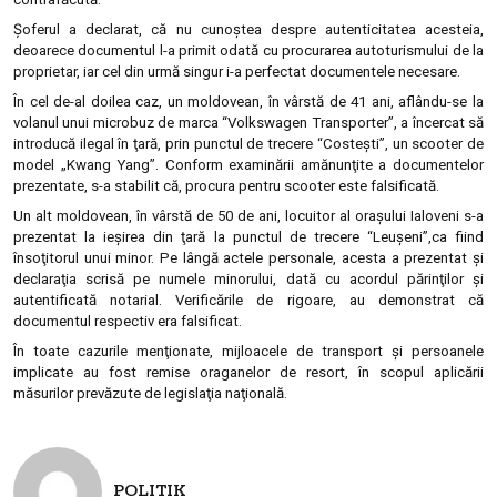
Șoferul a declarat, că nu cunoştea despre autenticitatea acesteia,
deoarece documentul l-a primit odată cu procurarea autoturismului de la
proprietar, iar cel din urmă singur i-a perfectat documentele necesare.
În cel de-al doilea caz, un moldovean, în vârstă de 41 ani, aflându-se la
volanul unui microbuz de marca “Volkswagen Transporter”, a încercat să
introducă ilegal în ţară, prin punctul de trecere “Costeşti”, un scooter de
model „Kwang Yang”. Conform examinării amănunţite a documentelor
prezentate, s-a stabilit că, procura pentru scooter este falsificată.
Un alt moldovean, în vârstă de 50 de ani, locuitor al oraşului Ialoveni s-a
prezentat la ieşirea din ţară la punctul de trecere “Leuşeni”,ca fiind
însoţitorul unui minor. Pe lângă actele personale, acesta a prezentat şi
declaraţia scrisă pe numele minorului, dată cu acordul părinţilor şi
autentificată notarial. Verificările de rigoare, au demonstrat că
documentul respectiv era falsificat.
În toate cazurile menţionate, mijloacele de transport şi persoanele
implicate au fost remise oraganelor de resort, în scopul aplicării
măsurilor prevăzute de legislaţia naţională.
POLITIK