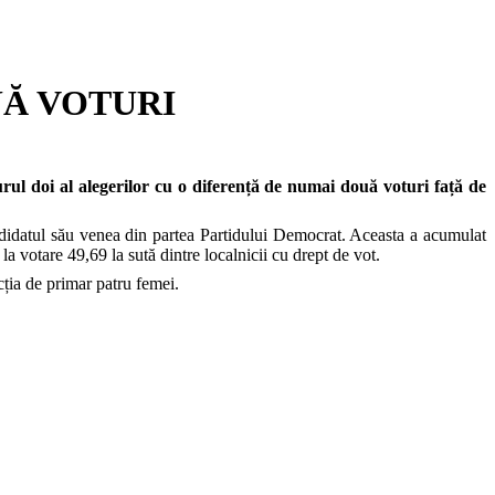
OUĂ VOTURI
turul doi al alegerilor cu o diferență de numai două voturi față de
candidatul său venea din partea Partidului Democrat. Aceasta a acumulat
la votare 49,69 la sută dintre localnicii cu drept de vot.
cția de primar patru femei.