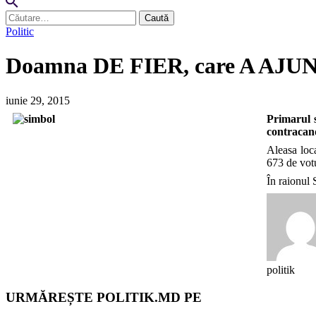
Caută
după:
Politic
Doamna DE FIER, care A AJU
iunie 29, 2015
Primarul s
contracan
Aleasa loca
673 de votu
În raionul 
politik
URMĂREȘTE POLITIK.MD PE