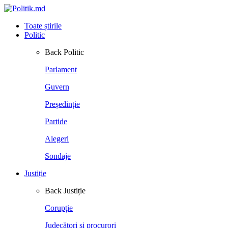
Toate știrile
Politic
Back
Politic
Parlament
Guvern
Președinție
Partide
Alegeri
Sondaje
Justiție
Back
Justiție
Corupție
Judecători și procurori