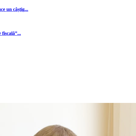
e un câștig...
fiscală”...