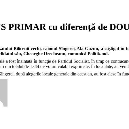
NS PRIMAR cu diferență de D
atului Bilicenii vechi, raionul Sîngerei, Ala Guzun, a câștigat în 
didatul său, Gheorghe Urecheanu, comunică Politik.md.
lă a fost înaintată în funcție de Partidul Socialist, în timp ce contra
ri din totalul de 1344 de voturi valabil exprimate. În localitate, au venit 
Sîngerei, după alegerile locale generale din acest an, au fost alese în fun