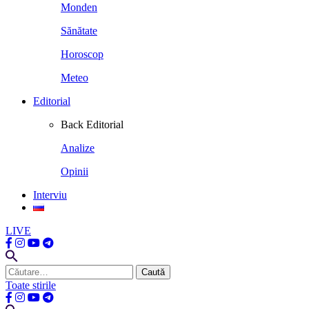
Monden
Sănătate
Horoscop
Meteo
Editorial
Back
Editorial
Analize
Opinii
Interviu
LIVE
Caută
după:
Toate stirile