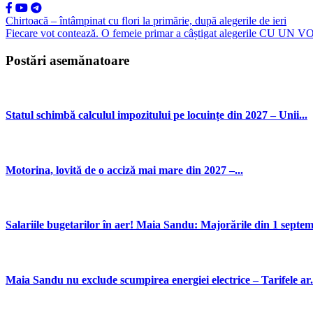
Chirtoacă – întâmpinat cu flori la primărie, după alegerile de ieri
Fiecare vot contează. O femeie primar a câștigat alegerile CU 
Postări asemănatoare
Statul schimbă calculul impozitului pe locuințe din 2027 – Unii...
Motorina, lovită de o acciză mai mare din 2027 –...
Salariile bugetarilor în aer! Maia Sandu: Majorările din 1 septemb
Maia Sandu nu exclude scumpirea energiei electrice – Tarifele ar.