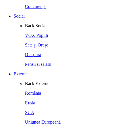
Concurență
Social
Back
Social
VOX Populi
Sate și Orașe
Diaspora
Pensii și salarii
Externe
Back
Externe
România
Rusia
SUA
Uniunea Europeană