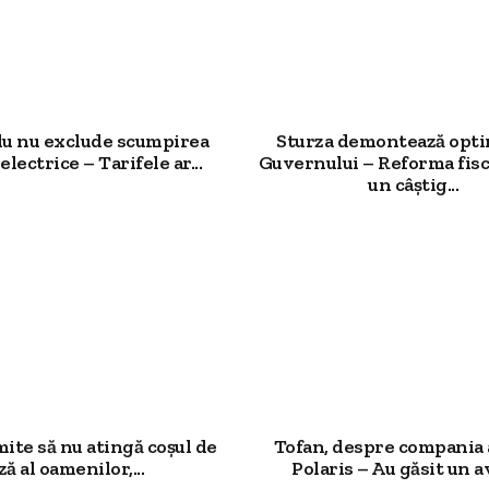
u nu exclude scumpirea
Sturza demontează opt
electrice – Tarifele ar...
Guvernului – Reforma fisc
un câștig...
mite să nu atingă coșul de
Tofan, despre compania 
ză al oamenilor,...
Polaris – Au găsit un av