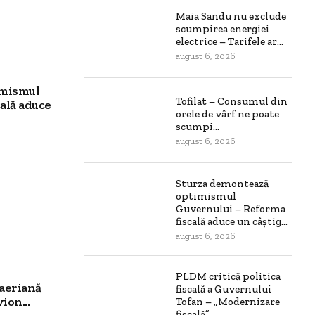
Maia Sandu nu exclude
scumpirea energiei
electrice – Tarifele ar...
august 6, 2026
imismul
Tofilat – Consumul din
ală aduce
orele de vârf ne poate
scumpi...
august 6, 2026
Sturza demontează
optimismul
Guvernului – Reforma
fiscală aduce un câștig...
august 6, 2026
PLDM critică politica
aeriană
fiscală a Guvernului
ion...
Tofan – „Modernizare
fiscală”...