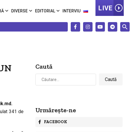
LIVE
RĂ
DIVERSE
EDITORIAL
INTERVIU
 UN
Caută
Caută
după:
ik.md.
Urmărește-ne
mulat 341 de
FACEBOOK