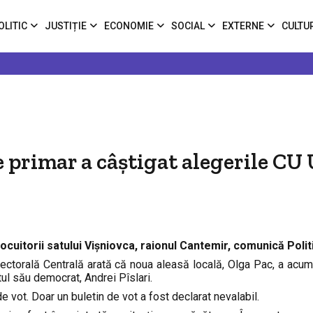
OLITIC
JUSTIȚIE
ECONOMIE
SOCIAL
EXTERNE
CULTU
e primar a câștigat alegerile CU
cuitorii satului Vișniovca, raionul Cantemir, comunică Polit
Electorală Centrală arată că noua aleasă locală, Olga Pac, a acu
ul său democrat, Andrei Pîslari.
de vot. Doar un buletin de vot a fost declarat nevalabil.