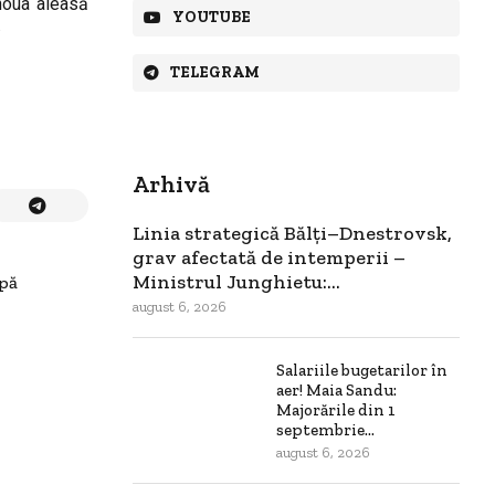
 noua aleasă
YOUTUBE
.
TELEGRAM
Arhivă
Linia strategică Bălți–Dnestrovsk,
grav afectată de intemperii –
Ministrul Junghietu:...
upă
august 6, 2026
Salariile bugetarilor în
aer! Maia Sandu:
Majorările din 1
septembrie...
august 6, 2026