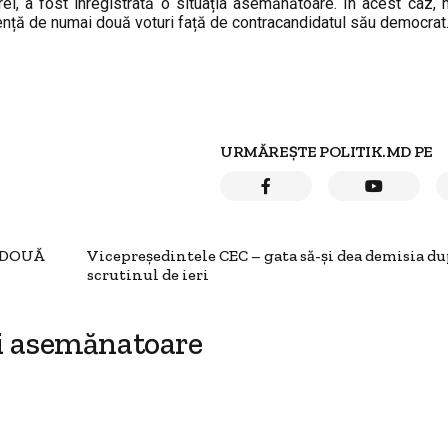
rei, a fost înregistrată o situația asemănătoare. În acest caz,
ferență de numai două voturi față de contracandidatul său democrat
URMĂREȘTE POLITIK.MD PE
e DOUĂ
Vicepreședintele CEC – gata să-și dea demisia d
scrutinul de ieri
i asemănatoare