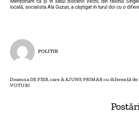
Menționăm că și în satul Bilicenii Vechi, din raionul Sînge
locală, socialista Ala Guzun, a câștigat în turul doi cu o di
POLITIK
Doamna DE FIER, care A AJUNS PRIMAR cu diferență d
VOTURI
Postăr