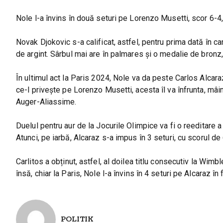
Nole l-a învins în două seturi pe Lorenzo Musetti, scor 6-4,
Novak Djokovic s-a calificat, astfel, pentru prima dată în car
de argint. Sârbul mai are în palmares și o medalie de bronz,
În ultimul act la Paris 2024, Nole va da peste Carlos Alcara
ce-l privește pe Lorenzo Musetti, acesta îl va înfrunta, mâi
Auger-Aliassime.
Duelul pentru aur de la Jocurile Olimpice va fi o reeditare
Atunci, pe iarbă, Alcaraz s-a impus în 3 seturi, cu scorul de 6
Carlitos a obținut, astfel, al doilea titlu consecutiv la Wimb
însă, chiar la Paris, Nole l-a învins în 4 seturi pe Alcaraz în
POLITIK