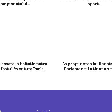
ampionatului...
sport...
scoate la licitație patru
La propunerea lui Renato
 fostul Aventura Park...
Parlamentul a ținut un m
A
POLITIC