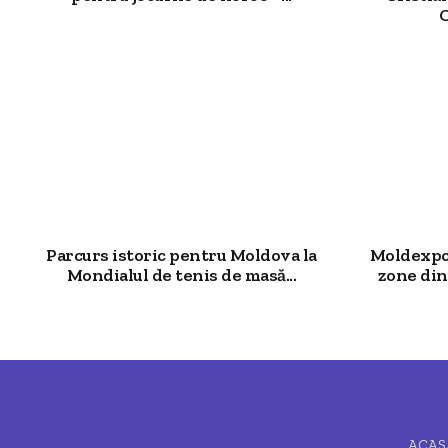
C
Parcurs istoric pentru Moldova la
Moldexpo 
Mondialul de tenis de masă...
zone din
ACAS