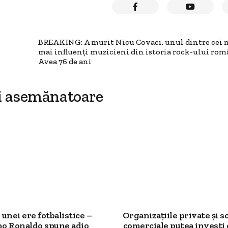
BREAKING: A murit Nicu Covaci, unul dintre cei m
mai influenți muzicieni din istoria rock-ului rom
Avea 76 de ani
i asemănatoare
 unei ere fotbalistice –
Organizațiile private și so
no Ronaldo spune adio
comerciale putea investi o