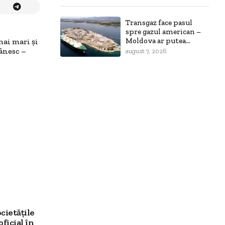
Transgaz face pasul
spre gazul american –
Moldova ar putea...
ai mari și
ânesc –
august 7, 2026
cietățile
ficial în