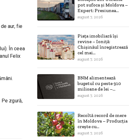
pot sufoca și Moldova –
Expert: Presiunea...
august 7, 2026
de aur, fie
Piața imobiliară își
revine – Ioniță:
Chișinăul înregistrează
ui). În ceea
cel mai...
anul Felix
august 7, 2026
BNM alimentează
ămâni.
bugetul cu peste 910
milioane de lei –...
august 7, 2026
. Pe zgură,
Recoltă record de mere
în Moldova – Producția
crește cu...
august 7, 2026