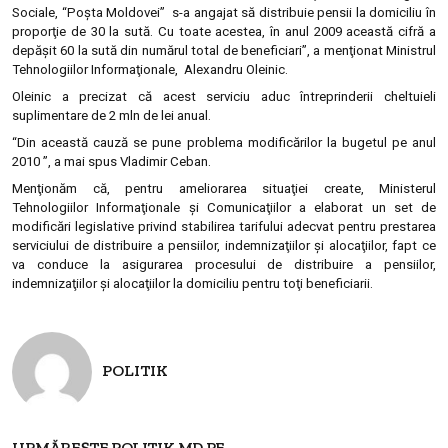
Sociale, “Poşta Moldovei” s-a angajat să distribuie pensii la domiciliu în
proporţie de 30 la sută. Cu toate acestea, în anul 2009 această cifră a
depăşit 60 la sută din numărul total de beneficiari”, a menţionat Ministrul
Tehnologiilor Informaţionale, Alexandru Oleinic.
Oleinic a precizat că acest serviciu aduc întreprinderii cheltuieli
suplimentare de 2 mln de lei anual.
“Din această cauză se pune problema modificărilor la bugetul pe anul
2010 ”, a mai spus Vladimir Ceban.
Menţionăm că, pentru ameliorarea situaţiei create, Ministerul
Tehnologiilor Informaţionale şi Comunicaţiilor a elaborat un set de
modificări legislative privind stabilirea tarifului adecvat pentru prestarea
serviciului de distribuire a pensiilor, indemnizaţiilor şi alocaţiilor, fapt ce
va conduce la asigurarea procesului de distribuire a pensiilor,
indemnizaţiilor şi alocaţiilor la domiciliu pentru
toţi
beneficiarii.
POLITIK
URMĂREȘTE POLITIK.MD PE