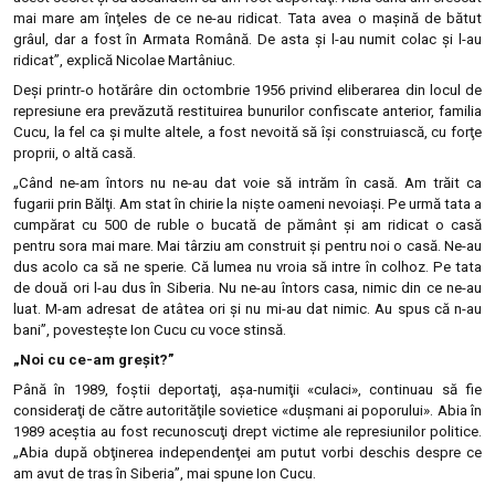
mai mare am înţeles de ce ne-au ridicat. Tata avea o maşină de bătut
grâul, dar a fost în Armata Română. De asta şi l-au numit colac şi l-au
ridicat”, explică Nicolae Martâniuc.
Deşi printr-o hotărâre din octombrie 1956 privind eliberarea din locul de
represiune era prevăzută restituirea bunurilor confiscate anterior, familia
Cucu, la fel ca şi multe altele, a fost nevoită să îşi construiască, cu forţe
proprii, o altă casă.
„Când ne-am întors nu ne-au dat voie să intrăm în casă. Am trăit ca
fugarii prin Bălţi. Am stat în chirie la nişte oameni nevoiaşi. Pe urmă tata a
cumpărat cu 500 de ruble o bucată de pământ şi am ridicat o casă
pentru sora mai mare. Mai târziu am construit şi pentru noi o casă. Ne-au
dus acolo ca să ne sperie. Că lumea nu vroia să intre în colhoz. Pe tata
de două ori l-au dus în Siberia. Nu ne-au întors casa, nimic din ce ne-au
luat. M-am adresat de atâtea ori şi nu mi-au dat nimic. Au spus că n-au
bani”, povesteşte Ion Cucu cu voce stinsă.
„Noi cu ce-am greşit?”
Până în 1989, foştii deportaţi, aşa-numiţii «culaci», continuau să fie
consideraţi de către autorităţile sovietice «duşmani ai poporului». Abia în
1989 aceştia au fost recunoscuţi drept victime ale represiunilor politice.
„Abia după obţinerea independenţei am putut vorbi deschis despre ce
am avut de tras în Siberia”, mai spune Ion Cucu.