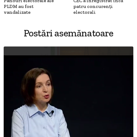
Panouri electorale ale
CEC a înregistrat încă
PLDM au fost
patru concurenţi
vandalizate
electorali
Postări asemănatoare