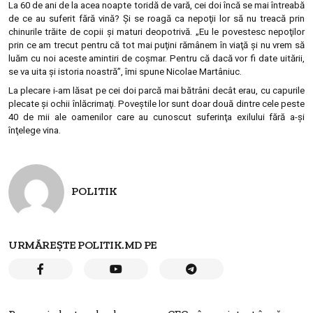
La 60 de ani de la acea noapte toridă de vară, cei doi încă se mai întreabă
de ce au suferit fără vină? Şi se roagă ca nepoţii lor să nu treacă prin
chinurile trăite de copii şi maturi deopotrivă. „Eu le povestesc nepoţilor
prin ce am trecut pentru că tot mai puţini rămânem în viaţă şi nu vrem să
luăm cu noi aceste amintiri de coşmar. Pentru că dacă vor fi date uitării,
se va uita şi istoria noastră”, îmi spune Nicolae Martâniuc.
La plecare i-am lăsat pe cei doi parcă mai bătrâni decât erau, cu capurile
plecate şi ochii înlăcrimaţi. Poveştile lor sunt doar două dintre cele peste
40 de mii ale oamenilor care au cunoscut suferinţa exilului fără a-şi
înţelege vina.
POLITIK
URMĂREȘTE POLITIK.MD PE