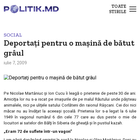
TOATE
STIRILE
SOCIAL
Deportaţi pentru o maşină de bătut
grâul
iulie 7, 2009
Pe Nicolae Martâniuc şi Ion Cucu îi leagă o prietenie de peste 30 de ani.
Amiciţia lor nu s-a iscat pe imaşurile de pe malul Răutului unde păşteau
animalele, nici pe uliţele satului Corlăteni din raionul Râşcani. Cei doi nici
măcar nu au învăţat la aceeaşi şcoală. Prietenia lor s-a legat la 6 iulie
1949 în vagonul numărul 6 din cele 77 care au dus peste o mie de
locuitori ai satelor din Bălţi în Siberia de gheaţă şi în pustiul kazah.
„Eram 72 de suflete într-un vagon”
I-am găsit depănând amintiri în casă la Nicolae şi Olga Martâniuc. Deşi au