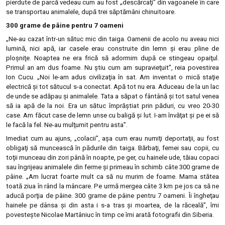
pierdute de parcă vedeau cum au fost „descărcaţi” din vagoanele în care
se transportau animalele, după trei săptămâni chinuitoare.
300 grame
de pâine pentru 7 oameni
„Ne-au cazat într-un sătuc mic din taiga. Oamenii de acolo nu aveau nici
lumină, nici apă, iar casele erau construite din lemn şi erau pline de
ploşniţe. Noaptea ne era frică să adormim după ce stingeau opaiţul.
Primul an am dus foame. Nu ştiu cum am supravieţuit”, reia povestirea
Ion Cucu. „Noi le-am adus civilizaţia în sat. Am inventat o mică staţie
electrică şi tot sătucul s-a conectat. Apă tot nu era. Aduceau de la un lac
de unde se adăpau şi animalele. Tata a săpat o fântână şi tot satul venea
să ia apă de la noi. Era un sătuc împrăştiat prin păduri, cu vreo 20-30
case. Am făcut case de lemn unse cu baligă şi lut. I-am învăţat şi pe ei să
le facă la fel. Ne-au mulţumit pentru asta”.
Imediat cum au ajuns, „colacii”, aşa cum erau numiţi deportaţii, au fost
obligaţi să muncească în pădurile din taiga. Bărbaţi, femei sau copii, cu
toţii munceau din zori până în noapte, pe ger, cu hainele ude, tăiau copaci
sau îngrijeau animalele din ferme şi primeau în schimb câte 300 grame de
pâine. „Am lucrat foarte mult ca să nu murim de foame. Mama stătea
toată ziua în rând la mâncare. Pe urmă mergea câte 3 km pe jos ca să ne
aducă porţia de pâine. 300 grame de pâine pentru 7 oameni. Îi îngheţau
hainele pe dânsa şi din asta i s-a tras şi moartea, de la răceală”, îmi
povesteşte Nicolae Martâniuc în timp ce îmi arată fotografii din Siberia.