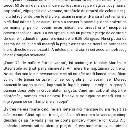
trecut 60 de ani de la ziua în care au fost marcaţi pe viaţă ca „duşmani ai
poporului”, zăpuşeala din vagoane, strigătele de groază ale celor ridicaţi,
huruitul roţilor de tren le stăruie şi acum în minte. „Parcă a fost ieri şi era
o căldură infernală, ca acum. Tata s-a ascuns în poamă şi dacă a văzut că
pe mama şi pe noi, copiii ne-au ridicat, s-a predat şi el” începe să
povestească Ion Cucu. La cei opt ani ai săi nu putea înţelege de ce sutele
de oameni adunaţi în gara feroviară de la Bălţi plângeau. Nu-şi putea da
seama de ce în loc să meargă la prăşit aşteaptă ca trenul să pornească
într-o direcţie necunoscută. A înţeles mai târziu, în cei zece ani petrecuţi
în gerul taigalei siberiene.
„Eram 72 de suflete într-un vagon”, îşi aminteşte Nicolae Martâniuc.
„Răcnetele au ţinut până dimineaţă. Am mers trei săptămâni cu trenul.
Ne-au dus prin locuri necunoscute ca să nu afle toată lumea ce au făcut
cu noi. Ne ţineau cu uşile închise, cu gratii şi nu aveam aer. Mureau
oamenii în vagon şi erau îngropaţi în fugă în câmp. Le săpau o groapă,
puneau două beţe în cruce alături şi gata. Când am coborât după trei
săptămâni, oamenii erau galbeni, bolnavi şi se rugau se moară. Noi nu
înţelegeam ce se întâmplă, eram copii”.
„În tren ne era foarte cald, ne era sete şi nici mâncare nu am reuşit să
luăm cu noi. Când opreau trenul, ne lăsau să mergem la veceu pe câmp
deschis ca să ne vadă şi să ne poată prinde”, intervine Ion Cucu. Aici
amândoi povestitorii au tăcut şi preţ de câteva momente aveau privirile