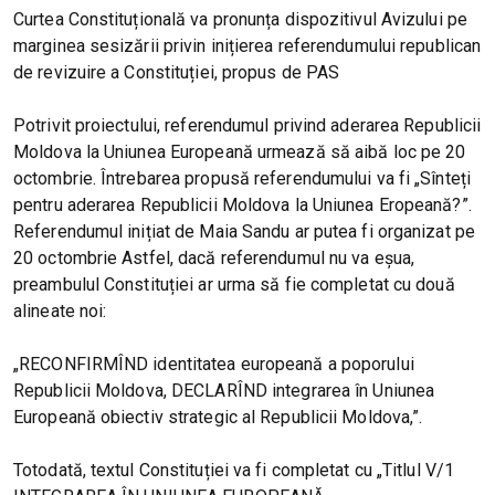
Curtea Constituțională va pronunța dispozitivul Avizului pe
marginea sesizării privin inițierea referendumului republican
de revizuire a Constituției, propus de PAS
Potrivit proiectului, referendumul privind aderarea Republicii
Moldova la Uniunea Europeană urmează să aibă loc pe 20
octombrie. Întrebarea propusă referendumului va fi „Sînteți
pentru aderarea Republicii Moldova la Uniunea Eropeană?”.
Referendumul inițiat de Maia Sandu ar putea fi organizat pe
20 octombrie Astfel, dacă referendumul nu va eșua,
preambulul Constituției ar urma să fie completat cu două
alineate noi:
„RECONFIRMÎND identitatea europeană a poporului
Republicii Moldova, DECLARÎND integrarea în Uniunea
Europeană obiectiv strategic al Republicii Moldova,”.
Totodată, textul Constituției va fi completat cu „Titlul V/1