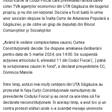
modificările la Codul Fiscal care prevedeau rambursarea
cotei TVA agenților economici din UTA Găgăuzia din bugetul
propriu, și nu din cel național. Decizia a fost luată în urma
unor sesizări depuse la Înalta Curte de Adunarea Populară a
Găgăuziei, și de către un grup de deputați din Blocul
Comuniștilor și Socialiștilor.
„Având în vedere complexitatea cauzei, Curtea
Constituțională decide: Se dispune amânarea deliberării
pentru data de 5 martie 2024, ora 14:00. Se suspendă
acțiunea articolului 6, alineatul 11 din Codul Fiscal (...) până
la soluționarea cauzei în fond”, a declarat președintele CC,
Domnica Manole.
Între timp, astăzi mai mulți cetățeni din UTA Găgăuzia au
protestat în fața Curții Constituționale nemulțumiți de
prevederile Codului Fiscal și au cerut ca acestea să fie
declarate neconstituționale. În același timp, a avut loc și un
contra protest alături unde s-a scandat mesaje unioniste.