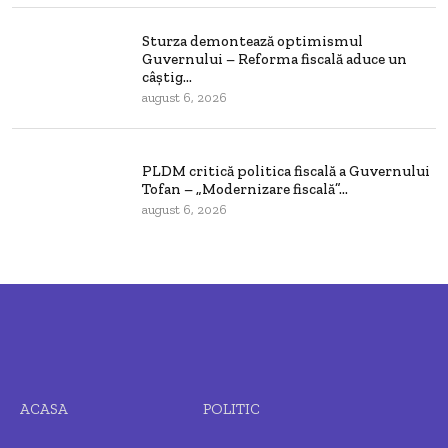
Sturza demontează optimismul
Guvernului – Reforma fiscală aduce un
câștig...
august 6, 2026
PLDM critică politica fiscală a Guvernului
Tofan – „Modernizare fiscală”...
august 6, 2026
ACASA
POLITIC