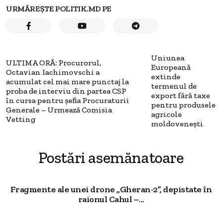
URMĂREȘTE POLITIK.MD PE
Uniunea
ULTIMA ORĂ: Procurorul,
Europeană
Octavian Iachimovschi a
extinde
acumulat cel mai mare punctaj la
termenul de
proba de interviu din partea CSP
export fără taxe
în cursa pentru șefia Procuraturii
pentru produsele
Generale – Urmează Comisia
agricole
Vetting
moldovenești
Postări asemănatoare
Fragmente ale unei drone „Gheran-2”, depistate în
raionul Cahul –...