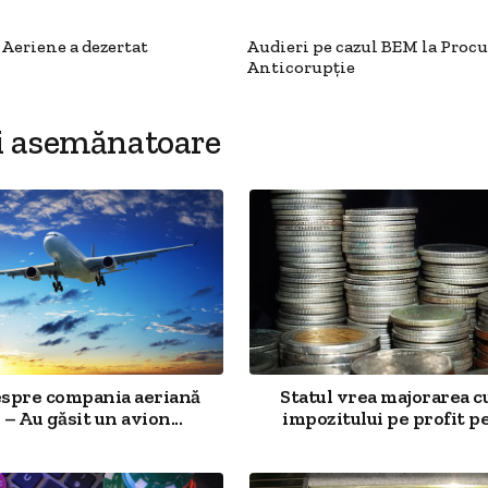
eriene a dezertat
Audieri pe cazul BEM la Proc
Anticorupție
i asemănatoare
espre compania aeriană
Statul vrea majorarea c
 – Au găsit un avion...
impozitului pe profit pe