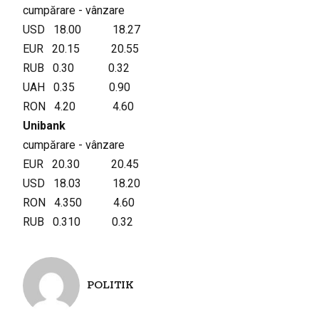
cumpărare - vânzare
USD 18.00 18.27
EUR 20.15 20.55
RUB 0.30 0.32
UAH 0.35 0.90
RON 4.20 4.60
Unibank
cumpărare - vânzare
EUR 20.30 20.45
USD 18.03 18.20
RON 4.350 4.60
RUB 0.310 0.32
POLITIK