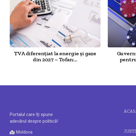
TVA diferențiat la energie și gaze
Guvernu
din 2027 – Tofan:...
pentru 
ACAS
Portalul care îți spune
adevărul despre politică!
JUSTI
Moldova