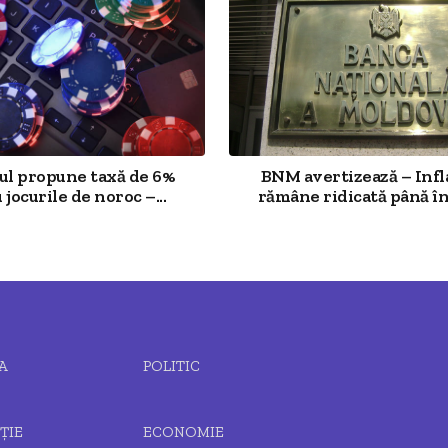
l propune taxă de 6%
BNM avertizează – Infla
jocurile de noroc –...
rămâne ridicată până în 
A
POLITIC
ȚIE
ECONOMIE