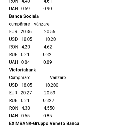
RON 4.40 4.61
UAH 0.59 0.90
Banca Socială
cumpărare - vânzare
EUR 20.36 20.56
USD 18.05 18.28
RON 4.20 4.62
RUB 0.31 0.32
UAH 0.84 0.89
Victoriabank
Cumpărare Vânzare
USD 18.05 18.280
EUR 20.27 20.59
RUB 0.31 0.327
RON 4.30 4.550
UAH 0.55 0.85
EXIMBANK-Gruppo Veneto Banca