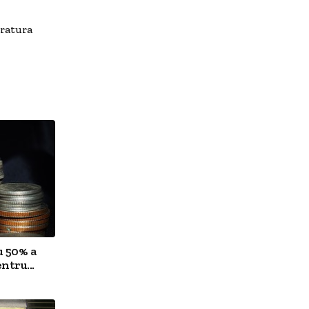
uratura
u 50% a
ntru...