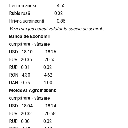
Leu românesc 4.55
Rubla rusă 0.32
Hrivna ucraineană 0.86
Vezi mai jos cursul valutar la casele de schimb:
Banca de Economii
cumpărare - vânzare
USD 18.10 18.26
EUR 20.35 20.55
RUB 0.31 0.32
RON 4.30 4.62
UAH 0.75 1.00
Moldova Agroindbank
cumpărare - vânzare
USD 18.04 18.24
EUR 20.33 20.58
RUB 0.30 0.32