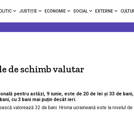
OLITIC
JUSTIȚIE
ECONOMIE
SOCIAL
EXTERNE
CULTU
ele de schimb valutar
onală pentru astăzi, 9 iunie, este de 20 de lei şi 33 de bani,
bani, cu 3 bani mai puțin decât ieri.
sească valorează 32 de bani. Hrivna ucraineană este la nivelul de