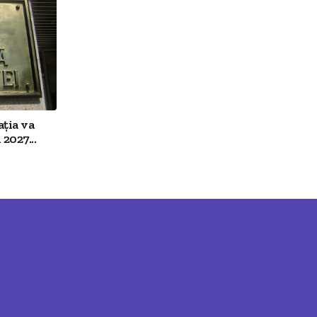
ția va
2027...