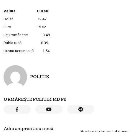
Valuta Cursul
Dolar 12.47
Euro 15.62
Leu românesc 3.48
Rubla rusă 0.39
Hrivna ucraineană 1.54
POLITIK
URMĂREȘTE POLITIK.MD PE
Adio amprente: o nouă
Furtuni devastatoare: