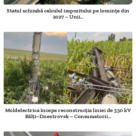
Statul schimbă calculul impozitului pe locuințe din
2027 – Unii...
Moldelectrica începe reconstrucția liniei de 330 kV
Bălți–Dnestrovsk – Consumatorii...