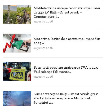
Moldelectrica începe reconstrucția liniei
de 330 kV Bălți–Dnestrovsk –
Consumatorii...
august 7, 2026
Motorina, lovită de o acciză mai mare din
2027 –...
august 7, 2026
Fermierii resping majorarea TVA la 12% –
Va declanșa falimente...
august 7, 2026
Linia strategică Bălți–Dnestrovsk, grav
afectată de intemperii – Ministrul
Junghietu:...