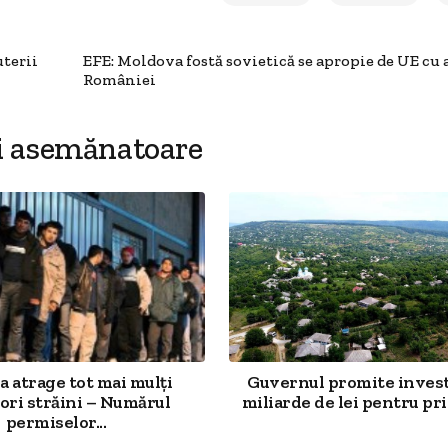
uterii
EFE: Moldova fostă sovietică se apropie de UE cu 
României
i asemănatoare
 atrage tot mai mulți
Guvernul promite investi
ori străini – Numărul
miliarde de lei pentru prim
permiselor...