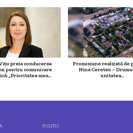
 Vițu preia conducerea
Promisiune realizată de 
ui pentru comunicare
Nina Cereteu – Drumu
că: „Prioritatea mea...
unitatea...
A
POLITIC