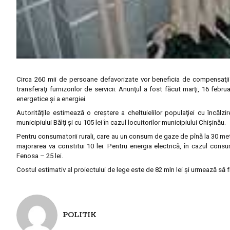
Circa 260 mii de persoane defavorizate vor beneficia de compensaţii tar
transferaţi furnizorilor de servicii. Anunţul a fost făcut marţi, 16 febru
energetice şi a energiei.
Autorităţile estimează o creştere a cheltuielilor populaţiei cu încălz
municipiului Bălţi şi cu 105 lei în cazul locuitorilor municipiului Chişinău.
Pentru consumatorii rurali, care au un consum de gaze de pînă la 30 metri
majorarea va constitui 10 lei. Pentru energia electrică, în cazul cons
Fenosa – 25 lei.
Costul estimativ al proiectului de lege este de 82 mln lei şi urmează să
POLITIK