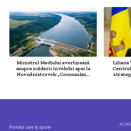
Ministrul Mediului avertizează
Liliana
asupra scăderii nivelului apei la
Centrul
Novodnistrovsk: „Consumăm...
strategi
ACAS
Portalul care îți spune