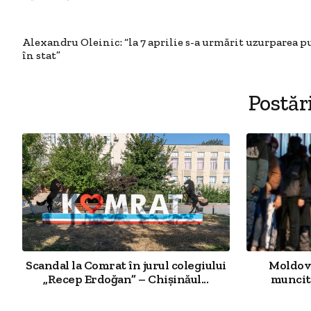
Alexandru Oleinic: “la 7 aprilie s-a urmărit uzurparea p
în stat”
Postăr
Scandal la Comrat în jurul colegiului
Moldova
„Recep Erdoğan” – Chișinăul...
muncit