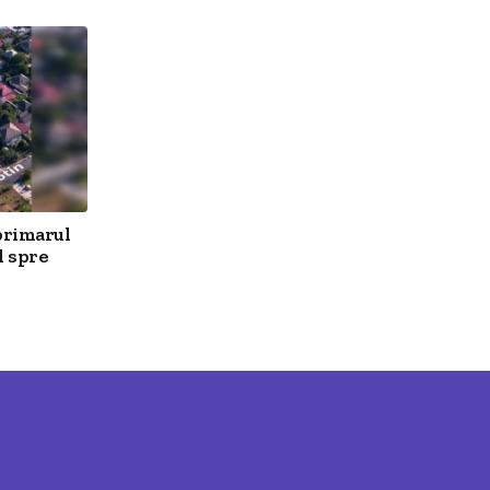
primarul
l spre