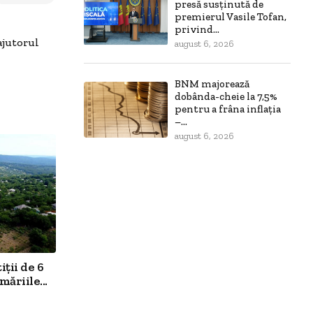
presă susținută de
premierul Vasile Tofan,
privind...
ajutorul
august 6, 2026
BNM majorează
dobânda-cheie la 7,5%
pentru a frâna inflația
–...
august 6, 2026
ții de 6
ăriile...