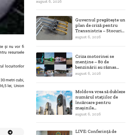
august 6, 2026
Guvernul pregătește un
plan de criză pentru
Transnistria – Stocuri...
august 6, 2026
e şi nu vor fi
entru resursele
Criza motorinei se
menține – 80 de
l locuitorilor
benzinării au rămas...
august 6, 2026
 30 metri cubi,
6,5 lei, Union
Moldova vrea să dubleze
numărul stațiilor de
încărcare pentru
mașinile...
august 6, 2026
LIVE: Conferință de