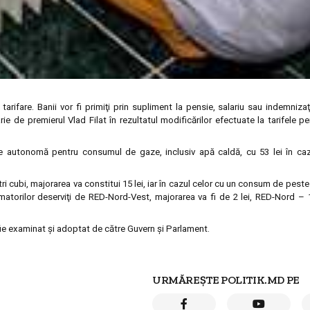
ifare. Banii vor fi primiţi prin supliment la pensie, salariu sau indemnizaţi
arie de premierul Vlad Filat în rezultatul modificărilor efectuate la tarifele p
ire autonomă pentru consumul de gaze, inclusiv apă caldă, cu 53 lei în cazu
 cubi, majorarea va constitui 15 lei, iar în cazul celor cu un consum de peste
umatorilor deserviţi de RED-Nord-Vest, majorarea va fi de 2 lei, RED-Nord – 1
 fie examinat şi adoptat de către Guvern şi Parlament.
URMĂREȘTE POLITIK.MD PE