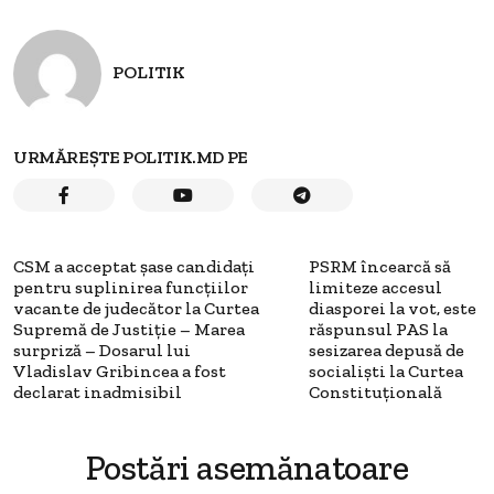
POLITIK
URMĂREȘTE POLITIK.MD PE
CSM a acceptat șase candidați
PSRM încearcă să
pentru suplinirea funcțiilor
limiteze accesul
vacante de judecător la Curtea
diasporei la vot, este
Supremă de Justiție – Marea
răspunsul PAS la
surpriză – Dosarul lui
sesizarea depusă de
Vladislav Gribincea a fost
socialiști la Curtea
declarat inadmisibil
Constituțională
Postări asemănatoare