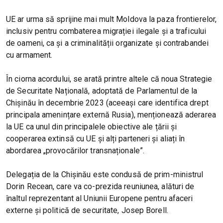
UE ar urma să sprijine mai mult Moldova la paza frontierelor,
inclusiv pentru combaterea migrației ilegale și a traficului
de oameni, ca și a criminalității organizate și contrabandei
cu armament.
În ciorna acordului, se arată printre altele că noua Strategie
de Securitate Națională, adoptată de Parlamentul de la
Chișinău în decembrie 2023 (aceeași care identifica drept
principala amenințare externă Rusia), menționează aderarea
la UE ca unul din principalele obiective ale țării și
cooperarea extinsă cu UE și alți parteneri și aliați în
abordarea „provocărilor transnaționale”.
Delegația de la Chișinău este condusă de prim-ministrul
Dorin Recean, care va co-prezida reuniunea, alături de
înaltul reprezentant al Uniunii Europene pentru afaceri
externe și politică de securitate, Josep Borell.