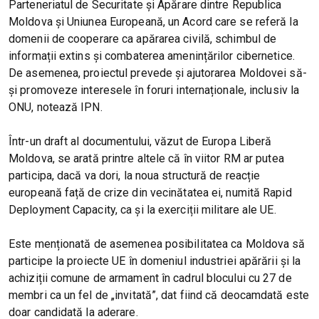
Parteneriatul de Securitate și Apărare dintre Republica
Moldova și Uniunea Europeană, un Acord care se referă la
domenii de cooperare ca apărarea civilă, schimbul de
informații extins și combaterea amenințărilor cibernetice.
De asemenea, proiectul prevede și ajutorarea Moldovei să-
și promoveze interesele în foruri internaționale, inclusiv la
ONU, notează IPN.
Într-un draft al documentului, văzut de Europa Liberă
Moldova, se arată printre altele că în viitor RM ar putea
participa, dacă va dori, la noua structură de reacție
europeană față de crize din vecinătatea ei, numită Rapid
Deployment Capacity, ca și la exerciții militare ale UE.
Este menționată de asemenea posibilitatea ca Moldova să
participe la proiecte UE în domeniul industriei apărării și la
achiziții comune de armament în cadrul blocului cu 27 de
membri ca un fel de „invitată”, dat fiind că deocamdată este
doar candidată la aderare.