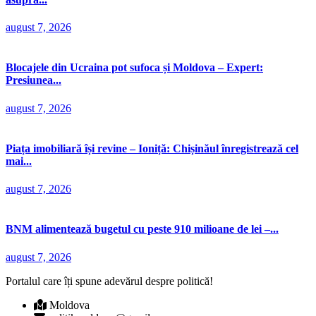
august 7, 2026
Blocajele din Ucraina pot sufoca și Moldova – Expert:
Presiunea...
august 7, 2026
Piața imobiliară își revine – Ioniță: Chișinăul înregistrează cel
mai...
august 7, 2026
BNM alimentează bugetul cu peste 910 milioane de lei –...
august 7, 2026
Portalul care îți spune adevărul despre politică!
Moldova