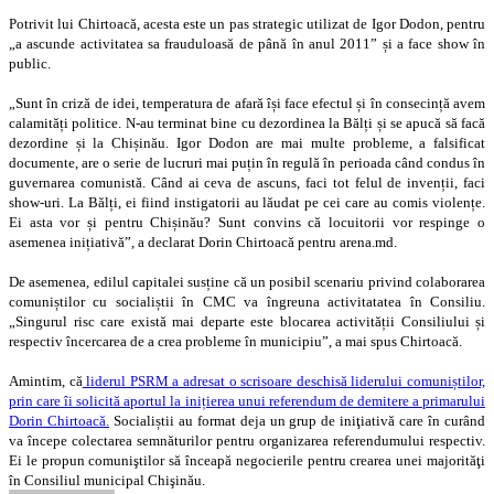
Potrivit lui Chirtoacă, acesta este un pas strategic utilizat de Igor Dodon, pentru
„a ascunde activitatea sa frauduloasă de până în anul 2011” și a face show în
public.
„Sunt în criză de idei, temperatura de afară își face efectul și în consecință avem
calamități politice. N-au terminat bine cu dezordinea la Bălți și se apucă să facă
dezordine și la Chișinău. Igor Dodon are mai multe probleme, a falsificat
documente, are o serie de lucruri mai puțin în regulă în perioada când condus în
guvernarea comunistă. Când ai ceva de ascuns, faci tot felul de invenții, faci
show-uri. La Bălți, ei fiind instigatorii au lăudat pe cei care au comis violențe.
Ei asta vor și pentru Chișinău? Sunt convins că locuitorii vor respinge o
asemenea inițiativă”, a declarat Dorin Chirtoacă pentru arena.md.
De asemenea, edilul capitalei susține că un posibil scenariu privind colaborarea
comuniștilor cu socialiștii în CMC va îngreuna activitatatea în Consiliu.
„Singurul risc care există mai departe este blocarea activității Consiliului și
respectiv încercarea de a crea probleme în municipiu”, a mai spus Chirtoacă.
Amintim, că
liderul PSRM a adresat o scrisoare deschisă liderului comuniștilor,
prin care îi solicită aportul la inițierea unui referendum de demitere a primarului
Dorin Chirtoacă.
Socialiștii au format deja un grup de iniţiativă care în curând
va începe colectarea semnăturilor pentru organizarea referendumului respectiv.
Ei le propun comuniştilor să înceapă negocierile pentru crearea unei majorităţi
în Consiliul municipal Chişinău.