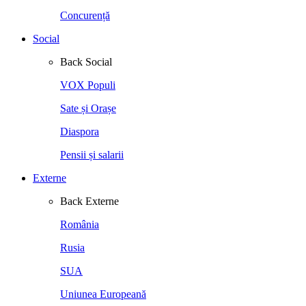
Concurență
Social
Back
Social
VOX Populi
Sate și Orașe
Diaspora
Pensii și salarii
Externe
Back
Externe
România
Rusia
SUA
Uniunea Europeană