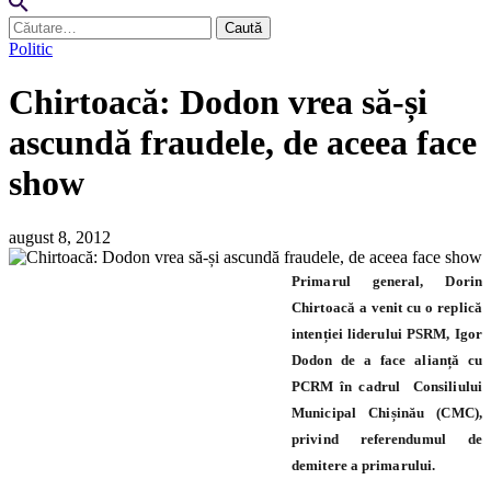
Caută
după:
Politic
Chirtoacă: Dodon vrea să-și
ascundă fraudele, de aceea face
show
august 8, 2012
Primarul general, Dorin
Chirtoacă a venit cu o replică
intenției liderului PSRM, Igor
Dodon de a face alianță cu
PCRM în cadrul Consiliului
Municipal Chișinău (CMC),
privind referendumul de
demitere a primarului.