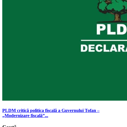
PLDM critică politica fiscală a Guvernului Tofan –
„Modernizare fiscală”...