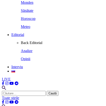
Monden
Sănătate
Horoscop
Meteo
Editorial
Back
Editorial
Analize
Opinii
Interviu
LIVE
Caută
după:
Toate stirile