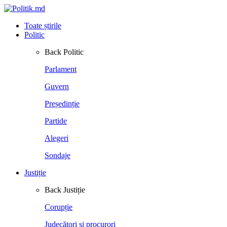
Toate știrile
Politic
Back
Politic
Parlament
Guvern
Președinție
Partide
Alegeri
Sondaje
Justiție
Back
Justiție
Corupție
Judecători și procurori