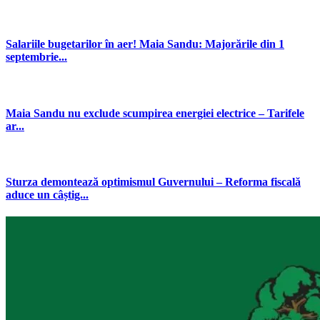
Salariile bugetarilor în aer! Maia Sandu: Majorările din 1
septembrie...
Maia Sandu nu exclude scumpirea energiei electrice – Tarifele
ar...
Sturza demontează optimismul Guvernului – Reforma fiscală
aduce un câștig...