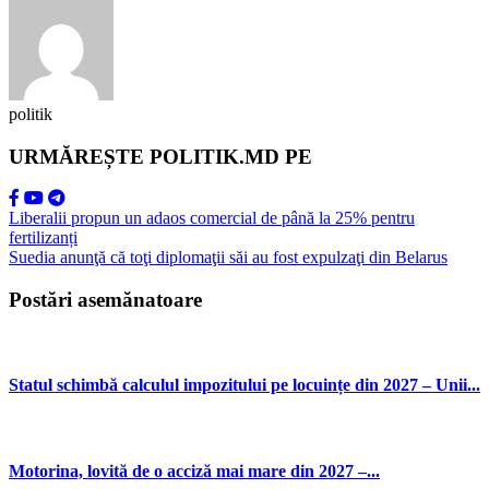
politik
URMĂREȘTE POLITIK.MD PE
Liberalii propun un adaos comercial de până la 25% pentru
fertilizanți
Suedia anunţă că toţi diplomaţii săi au fost expulzaţi din Belarus
Postări asemănatoare
Statul schimbă calculul impozitului pe locuințe din 2027 – Unii...
Motorina, lovită de o acciză mai mare din 2027 –...