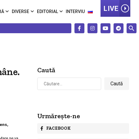
LIVE
RĂ
DIVERSE
EDITORIAL
INTERVIU
mâne.
Caută
Caută
după:
Urmărește-ne
sens,
FACEBOOK
 Mare se va