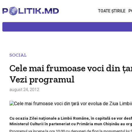
TOATE ȘTIRILE
P
SOCIAL
Cele mai frumoase voci din ţa
Vezi programul
august 24, 2012
Cu ocazia Zilei naţionale a Limbii Române, în capitală se vor desf
Ministerul Culturii în parteneriat cu Primăria mun Chişinău au or
Programul va începe la ora 10.00 cu depuneri de flori la monumentul lui Ş