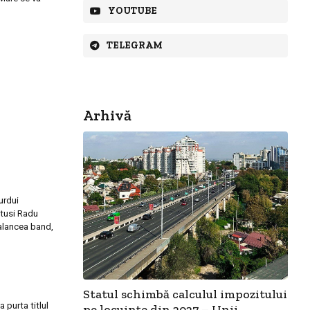
YOUTUBE
TELEGRAM
Arhivă
urdui
atu
si Radu
alancea band,
Statul schimbă calculul impozitului
 purta titlul
pe locuințe din 2027 – Unii...