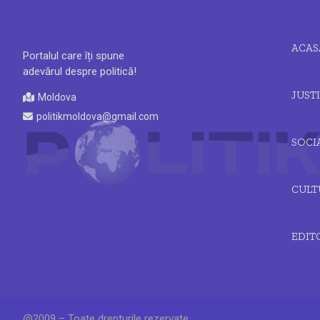
ACAS
Portalul care îți spune
adevărul despre politică!
JUSTI
Moldova
politikmoldova@gmail.com
SOCI
CULT
EDIT
@2009 – Toate drepturile rezervate.