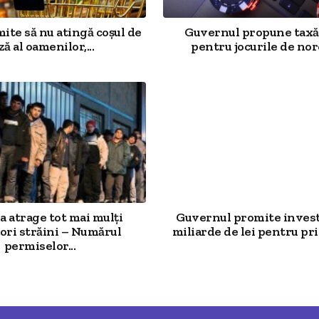
mite să nu atingă coșul de
Guvernul propune taxă
ză al oamenilor,...
pentru jocurile de noro
 atrage tot mai mulți
Guvernul promite investi
ori străini – Numărul
miliarde de lei pentru prim
permiselor...