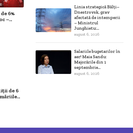
Linia strategică Bălți–
Dnestrovsk, grav
 de 6%
afectată de intemperii
c –...
– Ministrul
Junghietu:...
august 6, 2026
Salariile bugetarilor în
aer! Maia Sandu:
Majorările din 1
septembrie...
august 6, 2026
ții de 6
ăriile...