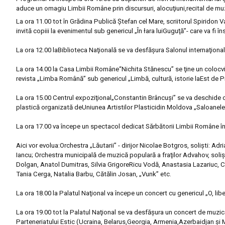
aduce un omagiu Limbii Române
prin
discursuri, alocu
ţ
iuni,
recital de mu
La ora 11.00 tot în Grădina Publică Ştefan cel Mare, scriitorul
Spiridon V
invită
copiii la evenimentul sub genericul
„În łara lui
Gugu
ţ
ă”-
care va fi în
La ora 12.00 la
Biblioteca Na
ţ
ională
se va desfăşura
Salonul interna
ţ
iona
La ora 14.00 la
Casa Limbii Române
“Nichita Stănescu”
se ţine un
colocv
revista „Limba Română”
sub genericul „
Limbă, cultură, istorie la
Est de P
La ora 15.00
Centrul expozi
ţ
ional
„Constantin Brâncu
ş
i”
se va deschide 
plastică organizată de
Uniunea Artistilor Plastici
din Moldova
„
Saloanele
La ora 17.00 va începe un s
pectacol dedicat Sărbătorii Limbii Române în
Aici vor e
volua:
Orchestra „Lăutarii” - dirijor Nicolae Botgros, solişti:
Adri
Iancu; Orchestra
municipală de muzică populară a fraţilor Advahov, solişt
Dolgan, Anatol Dumitras, Silvia Grigore
Ricu Vodă, Anastasia Lazariuc, C
Tania Cerga, Natalia
Barbu, Cătălin Josan, „Vunk” etc.
La ora 18.00 la
Palatul Na
ţ
ional
va începe un c
oncert
cu genericul
„O, lib
La ora 19.00 tot la
Palatul Na
ţ
ional
se va desfăşura un
concert de muzic
Parteneriatului
Estic (Ucraina, Belarus,
Georgia, Armenia,
Azerbaidjan
ş
i