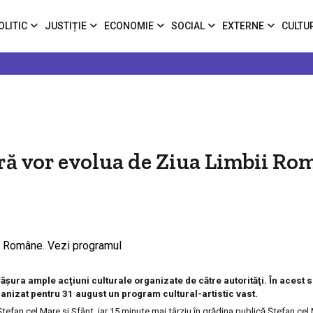
OLITIC
JUSTIȚIE
ECONOMIE
SOCIAL
EXTERNE
CULTU
ră vor evolua de Ziua Limbii Ro
ăşura ample acţiuni culturale organizate de către autorităţi. În acest 
ganizat pentru 31 august un program cultural-artistic vast.
tefan cel Mare şi Sfânt, iar 15 minute mai târziu în grădina publică Ştefan cel