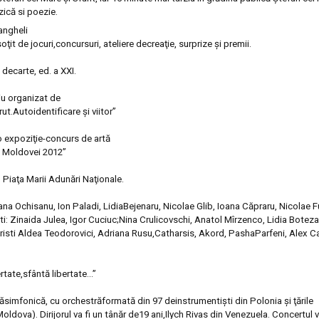
zică si poezie
.
angheli
soţit de
jocuri,
concursuri, ateliere de
crea
ţ
ie, surprize
şi
premii.
l de
carte, ed. a XXI
.
iu organizat de
rut.
Autoidentificare
ş
i viitor”
o
expozi
ţ
ie-concurs de artă
 Moldovei 2012
”
 Pia
ţ
a
Marii Adunări Na
ţ
ionale.
ana Ochisanu, Ion Paladi, Lidia
Bejenaru, Nicolae Glib, Ioana Căpraru, Nicolae F
i:
Zinaida Julea, Igor Cuciuc;
Nina Crulicovschi, Anatol Mîrzenco, Lidia Botez
risti Aldea
Teodorovici, Adriana Rusu,Catharsis, Akord, Pasha
Parfeni, Alex C
ertate,
sfântă libertate...”
ă
simfonică, cu orchestră
formată din 97 de
instrumenti
ş
ti din Polonia
ş
i
ţ
ările
 Moldova)
.
Dirijor
ul va fi un tânăr de
19 ani,
Ilych Rivas
din
Venezuela.
Concertul va