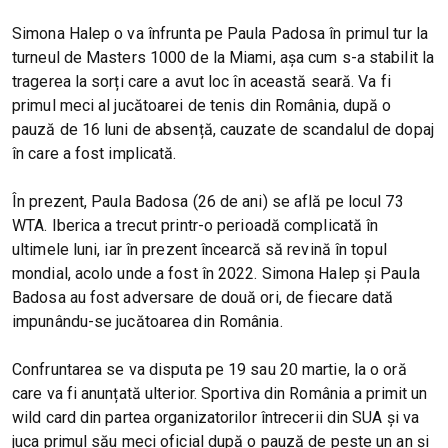
Simona Halep o va înfrunta pe Paula Padosa în primul tur la
turneul de Masters 1000 de la Miami, așa cum s-a stabilit la
tragerea la sorți care a avut loc în această seară. Va fi
primul meci al jucătoarei de tenis din România, după o
pauză de 16 luni de absență, cauzate de scandalul de dopaj
în care a fost implicată.
În prezent, Paula Badosa (26 de ani) se află pe locul 73
WTA. Iberica a trecut printr-o perioadă complicată în
ultimele luni, iar în prezent încearcă să revină în topul
mondial, acolo unde a fost în 2022. Simona Halep și Paula
Badosa au fost adversare de două ori, de fiecare dată
impunându-se jucătoarea din România.
Confruntarea se va disputa pe 19 sau 20 martie, la o oră
care va fi anunțată ulterior. Sportiva din România a primit un
wild card din partea organizatorilor întrecerii din SUA și va
juca primul său meci oficial după o pauză de peste un an și