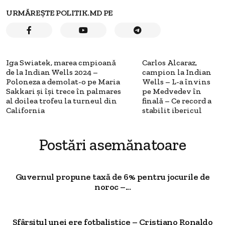
URMĂREȘTE POLITIK.MD PE
Iga Swiatek, marea cmpioană
Carlos Alcaraz,
de la Indian Wells 2024 –
campion la Indian
Poloneza a demolat-o pe Maria
Wells – L-a învins
Sakkari și își trece în palmares
pe Medvedev în
al doilea trofeu la turneul din
finală – Ce record a
California
stabilit ibericul
Postări asemănatoare
Guvernul propune taxă de 6% pentru jocurile de
noroc –...
Sfârșitul unei ere fotbalistice – Cristiano Ronaldo