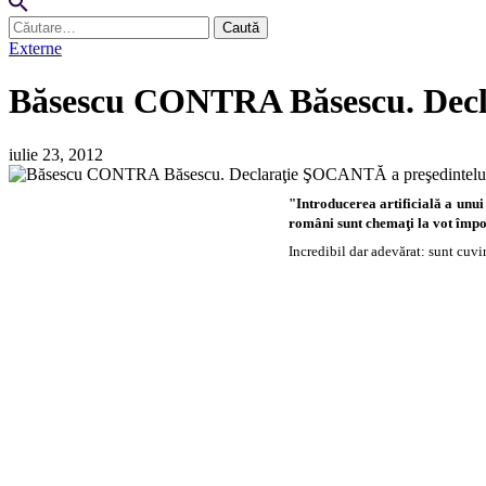
Caută
după:
Externe
Băsescu CONTRA Băsescu. Decl
iulie 23, 2012
"Introducerea artificială a unui
români sunt chemaţi la vot împot
Incredibil dar adevărat: sunt cuv