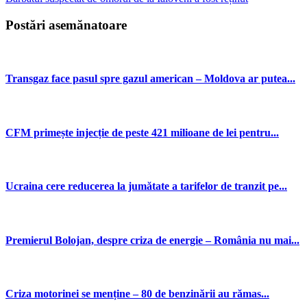
Postări asemănatoare
Transgaz face pasul spre gazul american – Moldova ar putea...
CFM primește injecție de peste 421 milioane de lei pentru...
Ucraina cere reducerea la jumătate a tarifelor de tranzit pe...
Premierul Bolojan, despre criza de energie – România nu mai...
Criza motorinei se menține – 80 de benzinării au rămas...