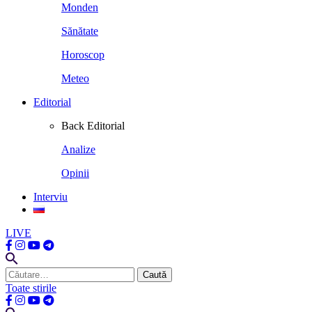
Monden
Sănătate
Horoscop
Meteo
Editorial
Back
Editorial
Analize
Opinii
Interviu
LIVE
Caută
după:
Toate stirile