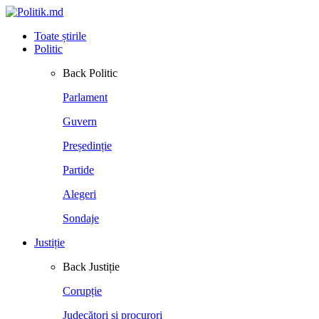
Toate știrile
Politic
Back
Politic
Parlament
Guvern
Președinție
Partide
Alegeri
Sondaje
Justiție
Back
Justiție
Corupție
Judecători și procurori