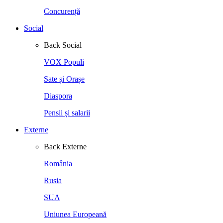
Concurență
Social
Back
Social
VOX Populi
Sate și Orașe
Diaspora
Pensii și salarii
Externe
Back
Externe
România
Rusia
SUA
Uniunea Europeană