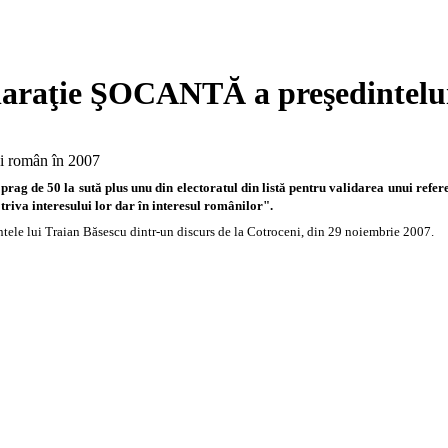
araţie ŞOCANTĂ a preşedintelui
 prag de 50 la sută plus unu din electoratul din listă pentru validarea unui refe
riva interesului lor dar în interesul românilor".
intele lui Traian Băsescu dintr-un discurs de la Cotroceni, din 29 noiembrie 2007.