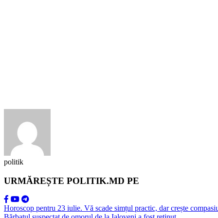
politik
URMĂREȘTE POLITIK.MD PE
Horoscop pentru 23 iulie. Vă scade simțul practic, dar crește compasiun
Bărbatul suspectat de omorul de la Ialoveni a fost reținut