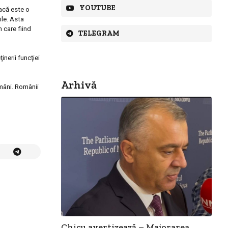
YOUTUBE
dacă este o
ile. Asta
n care fiind
TELEGRAM
ţinerii funcţiei
Arhivă
omâni. Români
i
Chicu avertizează – Majorarea