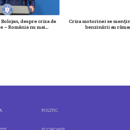
Bolojan, despre criza de
Criza motorinei se mențin
e – România nu mai...
benzinării au rămas.
A
POLITIC
ȚIE
ECONOMIE