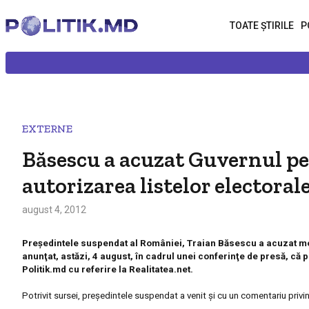
TOATE ȘTIRILE
P
EXTERNE
Băsescu a acuzat Guvernul pe
autorizarea listelor electoral
august 4, 2012
Preşedintele suspendat
al României, Traian Băsescu
a acuzat mo
anunţat, astăzi, 4 august, în cadrul unei conferinţe de presă, că
p
Politik.md cu referire la Realitatea.net.
Potrivit sursei, preşedintele suspendat a venit şi cu un comentariu priv