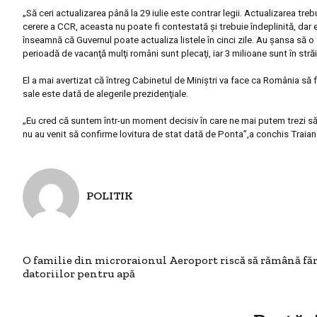
„S
ă ceri actualizarea până la 29 iulie este contra
r
legii. Actualizarea treb
cerere a CCR, aceasta nu poate fi contestată şi trebuie îndeplinită, dar 
înseamnă că Guvernul poate actualiza listele în cinci zile. Au şansa să o
perioadă de vacanţă mulţi români sunt plecaţi, iar 3 milioane sunt în străi
El a mai avertizat că
întreg Cabinetul de Miniştri v
a
face ca România să fi
sale
este dată de alegerile prezidenţiale.
„
Eu cred că suntem într-un moment decisiv în care ne mai putem trezi să
nu au venit să confirme lovitura de stat dată de Ponta
”,a conchis Traia
POLITIK
O familie din microraionul Aeroport riscă să rămână făr
datoriilor pentru apă