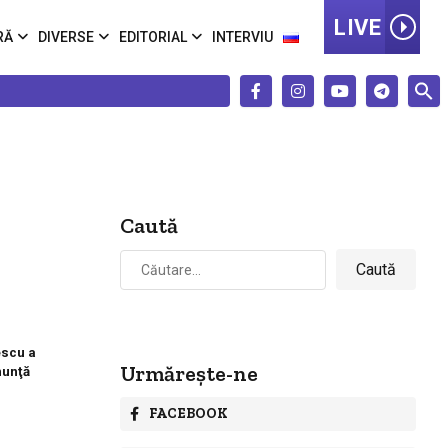
LIVE
RĂ
DIVERSE
EDITORIAL
INTERVIU
Caută
Caută
după:
escu a
Urmărește-ne
nunţă
FACEBOOK