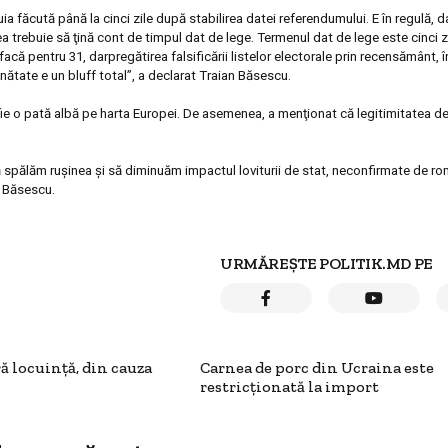
uia făcută până la cinci zile după stabilirea datei referendumului. E în regulă, 
ea trebuie să ţină cont de timpul dat de lege. Termenul dat de lege este cinci z
 facă pentru 31, dar
pregătirea falsificării listelor electorale prin recensământ, î
nătate e un bluff total
”, a declarat Traian Băsescu.
e o pată albă pe harta Europei.
De asemenea, a menţionat că l
egitimitatea
de
 spălăm ruşinea şi să diminuăm impactul loviturii de stat, neconfirmate de r
n Băsescu.
URMĂREȘTE POLITIK.MD PE
ă locuinţă, din cauza
Carnea de porc din Ucraina este
restricţionată la import