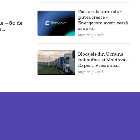
Factura la lumină ar
putea crește –
e – 80 de
Energocom avertizează
..
asupra...
august 7, 2026
Blocajele din Ucraina
pot sufoca și Moldova –
Expert: Presiunea...
august 7, 2026