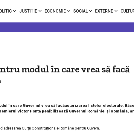
OLITIC
JUSTIȚIE
ECONOMIE
SOCIAL
EXTERNE
CULTU
ntru modul în care vrea să facă
e
dul în care Guvernul vrea să facă
autorizarea listelor electorale
. Băs
remierul
Victor
Ponta penibilizează Guvernul României şi România
, a
ind adresarea Curţii Constituţionale Române pentru Guvern.