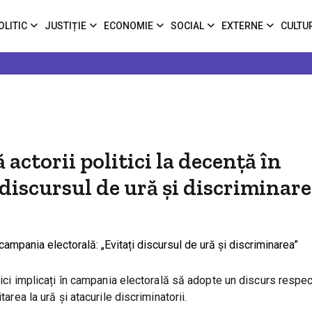
OLITIC
JUSTIȚIE
ECONOMIE
SOCIAL
EXTERNE
CULTU
ctorii politici la decență în
 discursul de ură și discriminare
itici implicați în campania electorală să adopte un discurs respe
area la ură și atacurile discriminatorii.