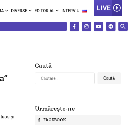
LIVE
RĂ
DIVERSE
EDITORIAL
INTERVIU
Caută
Caută
a”
după:
Urmărește-ne
ctuos și
FACEBOOK