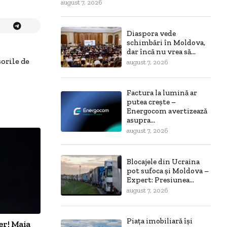
august 7, 2026
Diaspora vede
schimbări în Moldova,
dar încă nu vrea să...
orile de
august 7, 2026
Factura la lumină ar
putea crește –
Energocom avertizează
asupra...
august 7, 2026
Blocajele din Ucraina
pot sufoca și Moldova –
Expert: Presiunea...
august 7, 2026
Piața imobiliară își
er! Maia