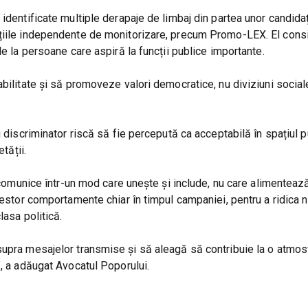
identificate multiple derapaje de limbaj din partea unor candida
ațiile independente de monitorizare, precum Promo-LEX. El cons
de la persoane care aspiră la funcții publice importante.
bilitate și să promoveze valori democratice, nu diviziuni sociale
u discriminator riscă să fie percepută ca acceptabilă în spațiul p
tății.
ă comunice într-un mod care unește și include, nu care alimenteaz
cestor comportamente chiar în timpul campaniei, pentru a ridica n
lasa politică.
supra mesajelor transmise și să aleagă să contribuie la o atmos
”, a adăugat Avocatul Poporului.