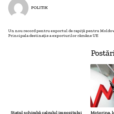
POLITIK
Un nou record pentru exportul de rapiță pentru Moldo
Principala destinație a exporturilor rămâne UE
Postăr
Statul schimbă calculul impozitului
Motorina, l