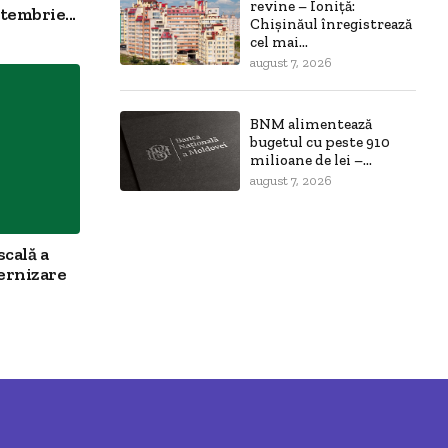
revine – Ioniță:
tembrie...
Chișinăul înregistrează
cel mai...
august 7, 2026
BNM alimentează
bugetul cu peste 910
milioane de lei –...
august 7, 2026
scală a
ernizare