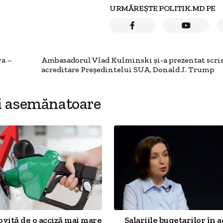
URMĂREȘTE POLITIK.MD PE
va –
Ambasadorul Vlad Kulminski și-a prezentat scris
acreditare Președintelui SUA, Donald J. Trump
i asemănatoare
ovită de o acciză mai mare
Salariile bugetarilor în a