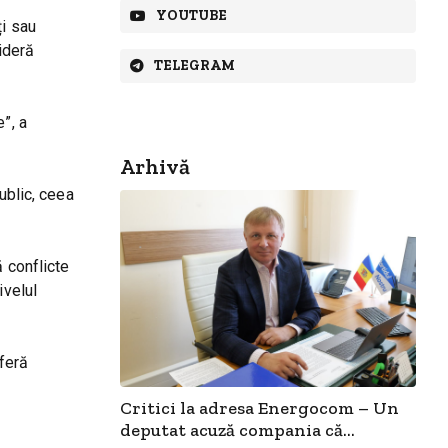
YOUTUBE
ți sau
ideră
TELEGRAM
”, a
Arhivă
ublic, ceea
ă conflicte
ivelul
feră
Critici la adresa Energocom – Un
deputat acuză compania că...