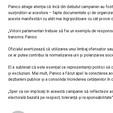
Panico atrage atenția că încă din debutul campaniei au fost 
susținători ai acestora – fapte documentate și de organiz
aceste manifestări cu atât mai îngrijorătoare cu cât provin 
„Viitorii parlamentari trebuie să fie un exemplu de responsa
transmis Panico.
Oficialul avertizează că utilizarea unui limbaj ofensator sa
ce ar putea contribui la normalizarea urii și polarizarea socie
El a subliniat că este esențial ca reprezentanții politici s
și excluziuni. Mai mult, Panico a făcut apel la corectarea a
dezbaterii publice și a consolida încrederea cetățenilor în c
„Sper ca cei implicați în această campanie să reflecteze a
electorală bazată pe respect, toleranță și responsabilitate