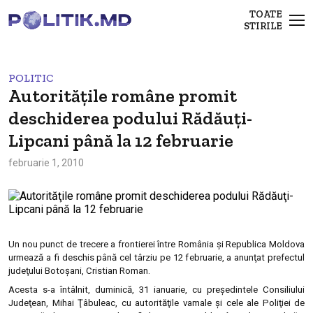
TOATE
STIRILE
POLITIC
Autorităţile române promit
deschiderea podului Rădăuţi-
Lipcani până la 12 februarie
februarie 1, 2010
Un nou punct de trecere a frontierei între România şi Republica Moldova
urmează a fi deschis până cel târziu pe 12 februarie, a anunţat prefectul
judeţului Botoşani, Cristian Roman.
Acesta s-a întâlnit, duminică, 31 ianuarie, cu preşedintele Consiliului
Judeţean, Mihai Ţâbuleac, cu autorităţile vamale şi cele ale Poliţiei de