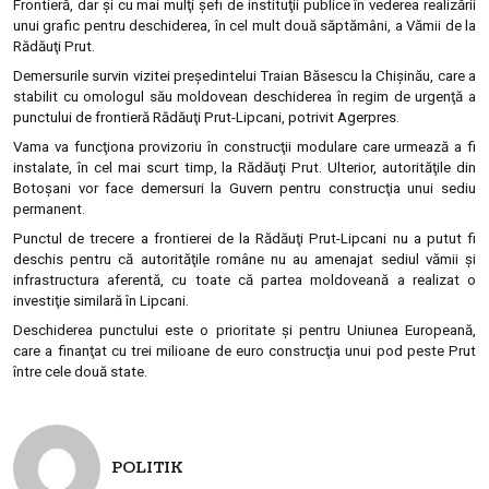
Frontieră, dar şi cu mai mulţi şefi de instituţii publice în vederea realizării
unui grafic pentru deschiderea, în cel mult două săptămâni, a Vămii de la
Rădăuţi Prut.
Demersurile survin vizitei preşedintelui Traian Băsescu la Chişinău, care a
stabilit cu omologul său moldovean deschiderea în regim de urgenţă a
punctului de frontieră Rădăuţi Prut-Lipcani, potrivit Agerpres.
Vama va funcţiona provizoriu în construcţii modulare care urmează a fi
instalate, în cel mai scurt timp, la Rădăuţi Prut. Ulterior, autorităţile din
Botoşani vor face demersuri la Guvern pentru construcţia unui sediu
permanent.
Punctul de trecere a frontierei de la Rădăuţi Prut-Lipcani nu a putut fi
deschis pentru că autorităţile române nu au amenajat sediul vămii şi
infrastructura aferentă, cu toate că partea moldoveană a realizat o
investiţie similară în Lipcani.
Deschiderea punctului este o prioritate şi pentru Uniunea Europeană,
care a finanţat cu trei milioane de euro construcţia unui pod peste Prut
între cele două state.
POLITIK