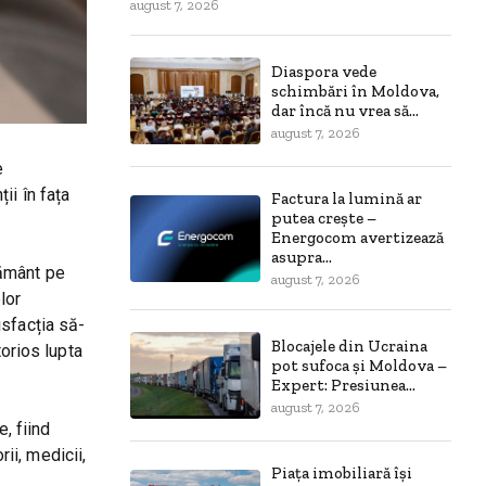
august 7, 2026
Diaspora vede
schimbări în Moldova,
dar încă nu vrea să...
august 7, 2026
e
ii în fața
Factura la lumină ar
putea crește –
Energocom avertizează
asupra...
 pământ pe
august 7, 2026
lor
isfacția să-
Blocajele din Ucraina
torios lupta
pot sufoca și Moldova –
Expert: Presiunea...
august 7, 2026
, fiind
rii, medicii,
Piața imobiliară își