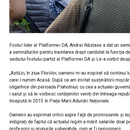
Fostul lider al Platformei DA, Andrei Năstase a dat un semna
a semnăturilor pentru înaintarea drept candidat la funcția d
sediului fostului partid al Platformei DA și Le-a vorbit desp
„Astăzi, în ziua Floriilor, oamenii m-au inspirat să continui 
care-l numim Acasă. După ce am invitat susținătorii mișcăr
oligarhice din perioada Plahotniuc cu cea a actualei guvern
i salut și să le vorbesc cetățenilor veniți din întreaga repu
începută în 2015 în Piața Marii Adunări Naționale.
Oamenii au exprimat critici aspre față de promisiunile și leg
indignați de faptul că actualul regim a mărit salariile doar pe
profesorii și grupurile vulnerabile, cum ar fi pensionarii.