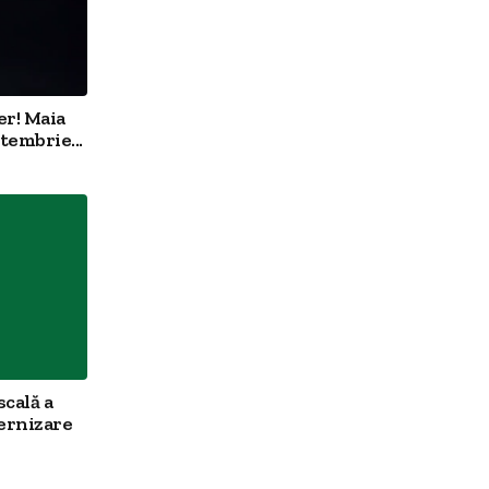
er! Maia
tembrie...
scală a
ernizare