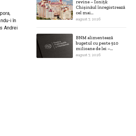
revine – Ioniță:
Chișinăul înregistrează
cel mai...
spora,
august 7, 2026
ndu-i în
is Andrei
BNM alimentează
bugetul cu peste 910
milioane de lei –...
august 7, 2026