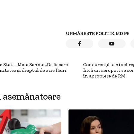
URMĂREȘTE POLITIK.MD PE
 Stat – Maia Sandu: „De fiecare
Concurență la nivel re
itatea și dreptul de a ne făuri
Încă un aeroport se co
în apropiere de RM
i asemănatoare