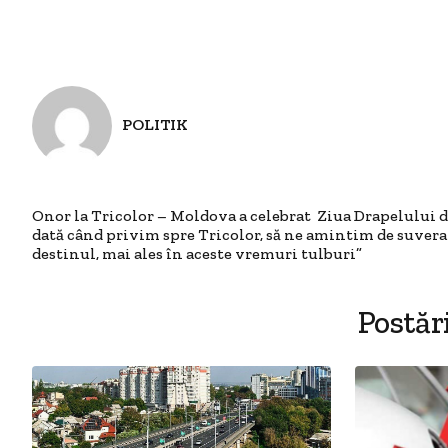
POLITIK
Onor la Tricolor – Moldova a celebrat Ziua Drapelului de
dată când privim spre Tricolor, să ne amintim de suveran
destinul, mai ales în aceste vremuri tulburi”
Postăr