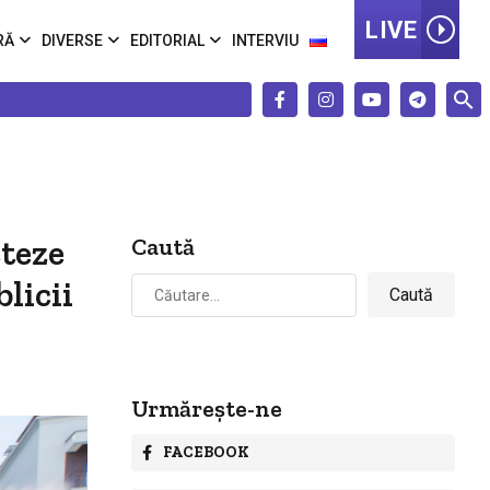
LIVE
RĂ
DIVERSE
EDITORIAL
INTERVIU
cteze
Caută
Caută
licii
după:
Urmărește-ne
FACEBOOK