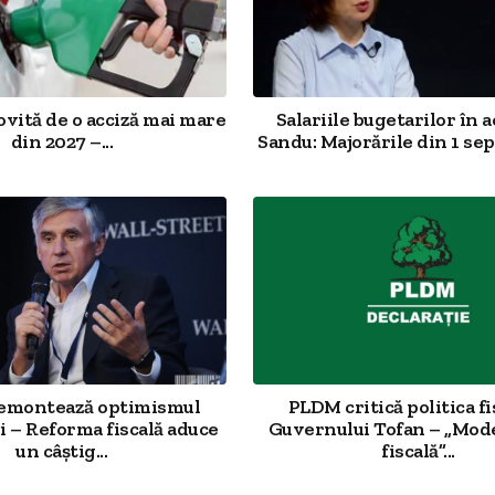
ovită de o acciză mai mare
Salariile bugetarilor în a
din 2027 –...
Sandu: Majorările din 1 sep
demontează optimismul
PLDM critică politica fi
 – Reforma fiscală aduce
Guvernului Tofan – „Mod
un câștig...
fiscală”...