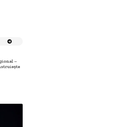
gional –
nstruiește