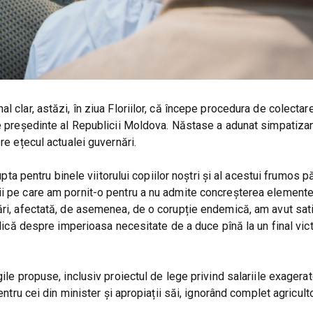
l clar, astăzi, în ziua Floriilor, că începe procedura de colectar
e președinte al Republicii Moldova. Năstase a adunat simpatizanț
re ețecul actualei guvernări.
lupta pentru binele viitorului copiilor noștri și al acestui frumos
ii pe care am pornit-o pentru a nu admite concreșterea elemente
ări, afectată, de asemenea, de o corupție endemică, am avut sat
blică despre imperioasa necesitate de a duce pînă la un final vic
ile propuse, inclusiv proiectul de lege privind salariile exagerate
ntru cei din minister și apropiații săi, ignorând complet agriculto