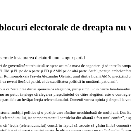
locuri electorale de dreapta nu 
ei de guvernământ trebuie să se aşeze acum la masa de negocieri şi să intre în campan
 PLDM şi PL pe de o parte şi PD şi AMN pe de altă parte. Astfel, poziţia ambelor form
arul Komsomolskaia Pravda Alexandru Oleinic, unul dintre liderii AMN, precizând că 
 va reveni fiecărui partid, ci de stabilitatea politică în următorii patru ani”.
spus că “este prea dur să spunem că alegătorii, pur şi simplu din cauza tam-tam-ului
 nu au putut înţelege că alegerea preşedintelui de către alegători este o contragre
e partidele au învăţat lecţia referendumului. Oamenii vor ca opinia şi dreptul la vot s
storie, ambiţii politice şi o poziţie care rămâne neschimbată de mulţi ani. Dar. 
referendumului, iar comportamentul partidelor din alianţă a fost unul confuz”, a s
us că “lecţia (referendumului) constă în faptul că trebuie să găsim limbă comună c
 civilizat şi adecvat situaţiei create. În ultima vreme aceasta nu s-a întâmplat. În re