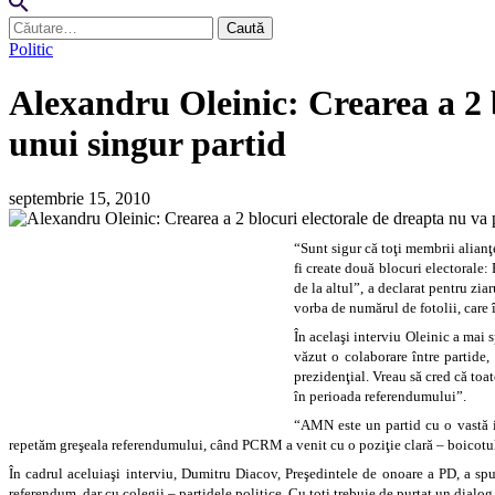
Caută
după:
Politic
Alexandru Oleinic: Crearea a 2 b
unui singur partid
septembrie 15, 2010
“Sunt sigur că toţi membrii alianţ
fi create două blocuri electorale:
de la altul”, a declarat pentru zi
vorba de numărul de fotolii, care îi
În acelaşi interviu Oleinic a mai 
văzut o colaborare între partide,
prezidenţial. Vreau să cred că toat
în perioada referendumului”.
“AMN este un partid cu o vastă i
repetăm greşeala referendumului, când PCRM a venit cu o poziţie clară – boicotul 
În cadrul aceluiaşi interviu, Dumitru Diacov, Preşedintele de onoare a PD, a sp
referendum, dar cu colegii – partidele politice. Cu toţi trebuie de purtat un dialog