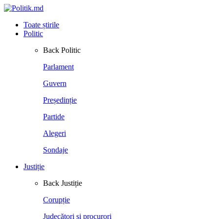
Toate știrile
Politic
Back
Politic
Parlament
Guvern
Președinție
Partide
Alegeri
Sondaje
Justiție
Back
Justiție
Corupție
Judecători și procurori