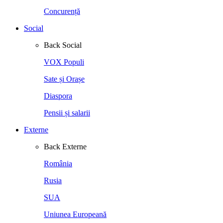
Concurență
Social
Back
Social
VOX Populi
Sate și Orașe
Diaspora
Pensii și salarii
Externe
Back
Externe
România
Rusia
SUA
Uniunea Europeană