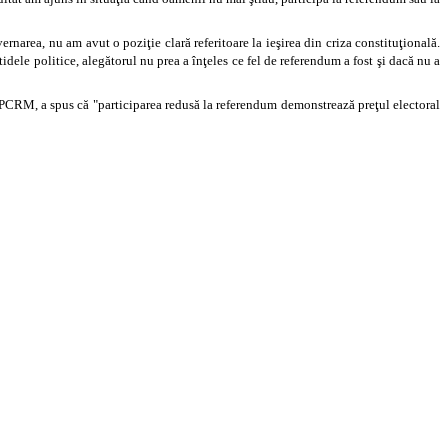
area, nu am avut o poziţie clară referitoare la ieşirea din criza constituţională.
idele politice, alegătorul nu prea a înţeles ce fel de referendum a fost şi dacă nu a
 al PCRM, a spus că "participarea redusă la referendum demonstrează preţul electoral