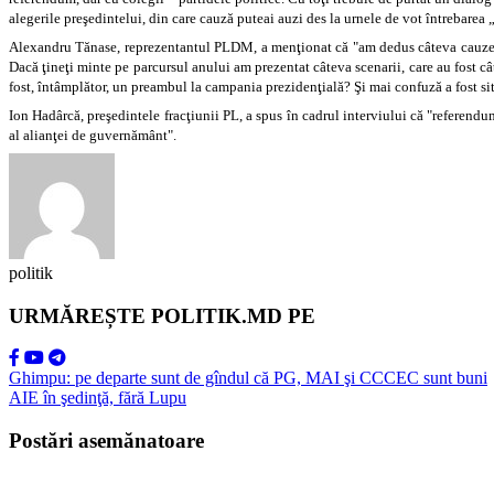
alegerile preşedintelui, din care cauză puteai auzi des la urnele de vot întrebarea
Alexandru Tănase, reprezentantul PLDM, a menţionat că "am dedus câteva cauze a pa
Dacă ţineţi minte pe parcursul anului am prezentat câteva scenarii, care au fost cât
fost, întâmplător, un preambul la campania prezidenţială? Şi mai confuză a fost sit
Ion Hadârcă, preşedintele fracţiunii PL, a spus în cadrul interviului că "referendu
al alianţei de guvernământ".
politik
URMĂREȘTE POLITIK.MD PE
Ghimpu: pe departe sunt de gîndul că PG, MAI şi CCCEC sunt buni
AIE în şedinţă, fără Lupu
Postări asemănatoare