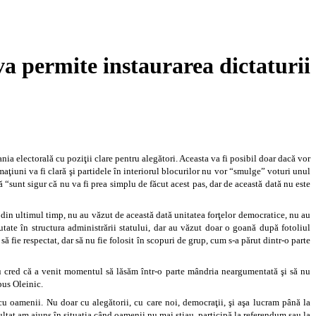
va permite instaurarea dictaturii
ia electorală cu poziţii clare pentru alegători. Aceasta va fi posibil doar dacă vor
aţiuni va fi clară şi partidele în interiorul blocurilor nu vor “smulge” voturi unul
“sunt sigur că nu va fi prea simplu de făcut acest pas, dar de această dată nu este
 din ultimul timp, nu au văzut de această dată unitatea forţelor democratice, nu au
utate în structura administrării statului, dar au văzut doar o goană după fotoliul
ă fie respectat, dar să nu fie folosit în scopuri de grup, cum s-a părut dintr-o parte
Eu cred că a venit momentul să lăsăm într-o parte mândria neargumentată şi să nu
pus Oleinic.
u oamenii. Nu doar cu alegătorii, cu care noi, democraţii, şi aşa lucram până la
zultat am ajuns în situaţia când oamenii nu mai ştiau, participă la referendum sau la