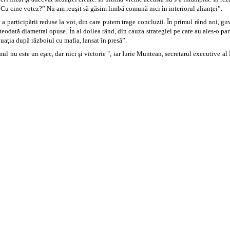
 „Cu cine votez?” Nu am reuşit să găsim limbă comună nici în interiorul alianţei”.
rticipării reduse la vot, din care putem trage concluzii. În primul rând noi, guvern
eodată diametral opuse. În al doilea rând, din cauza strategiei pe care au ales-o part
uaţia după războiul cu mafia, lansat în presă”.
mul nu este un eşec, dar nici şi victorie ", iar Iurie Muntean, secretarul executive