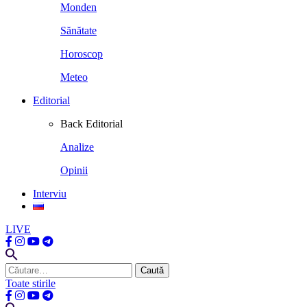
Monden
Sănătate
Horoscop
Meteo
Editorial
Back
Editorial
Analize
Opinii
Interviu
LIVE
Caută
după:
Toate stirile