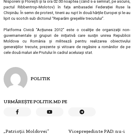
Nisporeni și Florești și la ora 02.00 noaptea (când s-a semnat, pe ascuns,
pactul Ribbentrop-Molotov) în fața ambasadei Federației Ruse la
Chișinău. În semn de protest, tinerii au rupt în două hărțile Europei și le-au
lipit cu scotch sub dictonul “Reparăm greșelile trecutului”.
Platforma Civică
“Acțiunea 2012” este o coaliţie de organizaţii non-
guvernamentale şi grupuri de iniţiativă care susţin unirea Republicii
Moldova cu România şi militează pentru realizarea obiectivului
generaţiilor trecute, prezente şi viitoare de regăsire a românilor de pe
cele două maluri ale Prutului în cadrul aceluiaşi stat.
POLITIK
URMĂREȘTE POLITIK.MD PE
„Patrioții Moldovei”
Vicepreședinte PAD: nu-i