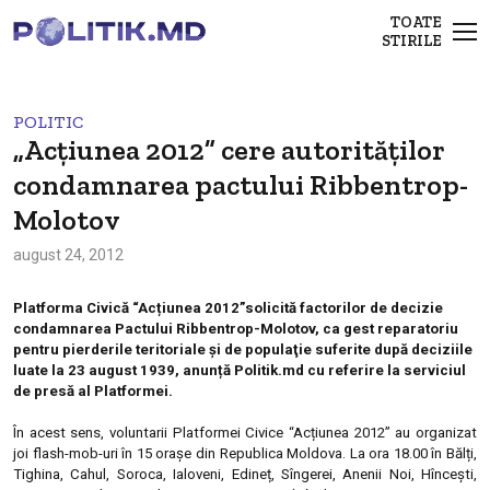
TOATE
STIRILE
POLITIC
„Acțiunea 2012” cere autorităților
condamnarea pactului Ribbentrop-
Molotov
august 24, 2012
Platforma Civică
“
Acțiunea 2012
”
solicită factorilor de decizie
condamnarea Pactului Ribbentrop-Molotov, ca gest reparatoriu
pentru pierderile teritoriale şi de populaţie suferite după deciziile
luate la 23 august 1939, anunță Politik.md cu referire la serviciul
de presă al Platformei.
În acest sens
, voluntarii Platformei Civice
“Acțiunea 2012” au organizat
joi flash-mob-uri în 15 orașe din Republica Moldova. La ora 18.00 în Bălți,
Tighina, Cahul, Soroca, Ialoveni, Edineț, Sîngerei, Anenii Noi, Hîncești,