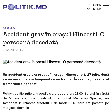
TOATE
STIRILE
SOCIAL
Accident grav în oraşul Hînceşti. O
persoană decedată
iulie 28, 2012
Un accident grav s-a produs în oraşul Hînceşti ieri, 27 iulie, după
ce un microbiz s-a tamponat cu un tractor. În rezultat, pasagerul
tractorului a decedat.
Potrivit poliției rutiere, tragedia s-a produs la ora 23:00. Șoferul, în vârstă
de 50 ani, conducând vehiculul de model Mercedes Sprinter, s-a
tamponat în remorca tractorului de model T-40 care era parcată pe
marginea drumului.