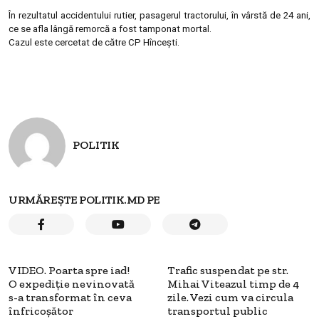
În rezultatul accidentului rutier, pasagerul tractorului, în vârstă de 24 ani,
ce se afla lângă remorcă a fost tamponat mortal.
Cazul este cercetat de către CP Hînceşti.
POLITIK
URMĂREȘTE POLITIK.MD PE
VIDEO. Poarta spre iad!
Trafic suspendat pe str.
O expediţie nevinovată
Mihai Viteazul timp de 4
s-a transformat în ceva
zile. Vezi cum va circula
înfricoşător
transportul public