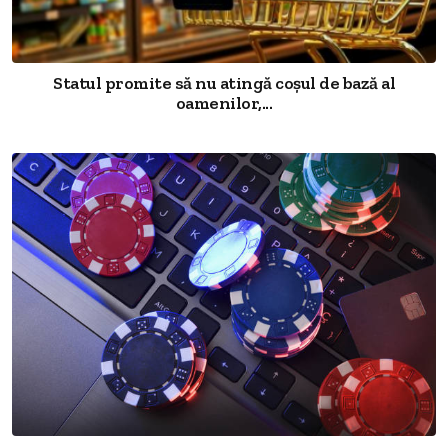
Statul promite să nu atingă coșul de bază al
oamenilor,...