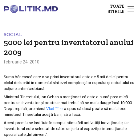
TOATE
STIRILE
SOCIAL
5000 lei pentru inventatorul anului
2009
februarie 24, 2010
Suma bănească care o va primi inventatorul este de 5 mii de lei pentru
ciclul de lucrări în domeniul sintezei complecşilor cuprului şi cobaltului cu
acţiune antimicrobiană.
Ministrul Tineretului, Ion Ceban a menţionat că este o sumă prea mică
pentru un inventator şi poate ar mai trebui să se mai adauge încă 10.000.
Vlad Filat
Drept replică, premierul
a spus că dacă poate să mai aloce
ministerul Tineretului aceşti bani, să o facă.
Acest premiu se instituie în scopul stimulării activităţii inovaţionale, iar
inventatorul este selectat de către un juriu al expoziţiei internaţionale
specializate „Infoinvent”.