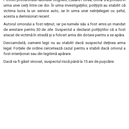
urma unei cerți între cei doi. În urma investigațiilor, polițiștii au stabilit că
victima lucra la un service auto, iar în urma unei neînțelegeri cu șeful,
acesta a demisionat recent.
Autorul omorului a fost reținut, iar pe numele său a fost emis un mandat
de arestare pentru 30 de zile. Suspectul a declarat polițiștilor că a fost
atacat de victimă în stradă și a folosit arma din dotare pentru a se apăra.
Deocamdată, oamenii legii nu au stabilit dacă suspectul deținea arma
legal. Forțele de ordine cercetează cazul pentru a stabili dacă omorul a
fost intenționat sau din legitimă apărare.
Dacă va fi găsit vinovat, suspectul riscă până la 15 ani de pușcărie.