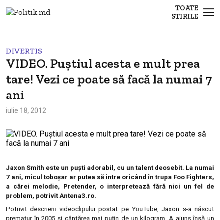
TOATE
STIRILE
DIVERTIS
VIDEO. Puştiul acesta e mult prea
tare! Vezi ce poate să facă la numai 7
ani
iulie 18, 2012
Jaxon Smith este un puşti adorabil, cu un talent deosebit. La numai
7 ani, micul toboşar ar putea să intre oricând în trupa Foo Fighters,
a cărei melodie, Pretender, o interpretează fără nici un fel de
problem, potrivit Antena3.ro.
Potrivit descrierii videoclipului postat pe YouTube, Jaxon s-a născut
prematur în 2005 şi cântărea mai puţin de un kilogram. A ajuns însă un