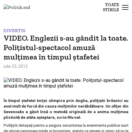
TOATE
STIRILE
DIVERTIS
VIDEO. Englezii s-au gândit la toate.
Poliţistul-spectacol amuză
mulţimea în timpul ştafetei
iulie 23, 2012
În timpul ştafetei torţei olimpice prin Anglia, poliţiştii britanici au
avut mult de furcă din cauza mulţimilor nerăbdătoare. Un ofiţer din
Sevenoaks a găsit însă o metodă originală de a anima mulţimea
plictisită de atâta aşteptare, scrie Rtv.net.
Poliţiştii detaşaţi pentru a asigura securitatea la evenimente publice sunt
de obicei personaje rigide şi încruntate, atente ca nimeni şi nimic să nu le