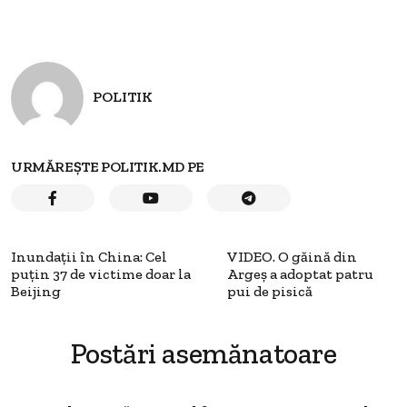
POLITIK
URMĂREȘTE POLITIK.MD PE
Inundaţii în China: Cel
VIDEO. O găină din
puţin 37 de victime doar la
Argeş a adoptat patru
Beijing
pui de pisică
Postări asemănatoare