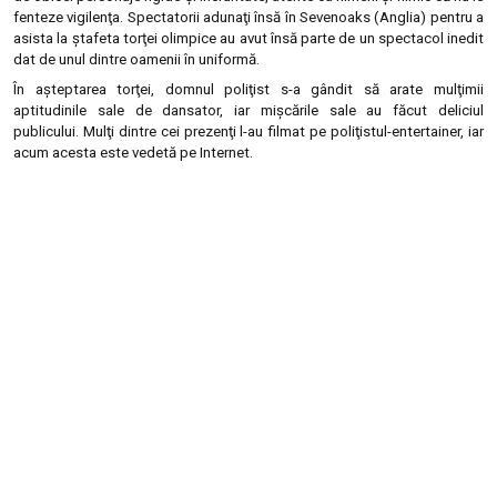
fenteze vigilenţa. Spectatorii adunaţi însă în Sevenoaks (Anglia) pentru a
asista la ştafeta torţei olimpice au avut însă parte de un spectacol inedit
dat de unul dintre oamenii în uniformă.
În aşteptarea torţei, domnul poliţist s-a gândit să arate mulţimii
aptitudinile sale de dansator, iar mişcările sale au făcut deliciul
publicului. Mulţi dintre cei prezenţi l-au filmat pe poliţistul-entertainer, iar
acum acesta este vedetă pe Internet.