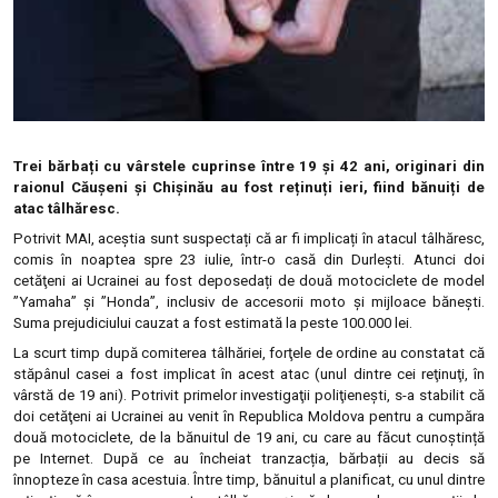
Trei bărbați cu vârstele cuprinse între 19 şi 42 ani, originari din
raionul Căuşeni şi Chişinău au fost reținuți ieri, fiind bănuiți de
atac tâlhăresc.
Potrivit MAI, aceștia sunt suspectați că ar fi implicați în atacul tâlhăresc,
comis în noaptea spre 23 iulie, într-o casă din Durleşti. Atunci doi
cetăţeni ai Ucrainei au fost deposedați de două motociclete de model
”Yamaha” şi ”Honda”, inclusiv de accesorii moto şi mijloace băneşti.
Suma prejudiciului cauzat a fost estimată la peste 100.000 lei.
La scurt timp după comiterea tâlhăriei, forţele de ordine au constatat că
stăpânul casei a fost implicat în acest atac (unul dintre cei reţinuţi, în
vârstă de 19 ani). Potrivit primelor investigaţii poliţieneşti, s-a stabilit că
doi cetăţeni ai Ucrainei au venit în Republica Moldova pentru a cumpăra
două motociclete, de la bănuitul de 19 ani, cu care au făcut cunoștință
pe Internet. După ce au încheiat tranzacția, bărbații au decis să
înnopteze în casa acestuia. Între timp, bănuitul a planificat, cu unul dintre