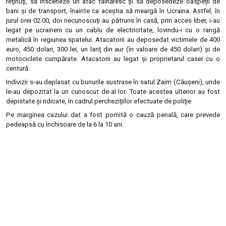
reţinuţi, să însceneze un atac tâlhăresc şi să deposedeze oaspeții de
bani şi de transport, înainte ca aceştia să meargă în Ucraina. Astfel, în
jurul orei 02:00, doi necunoscuţi au pătruns în casă, prin acces liber, i-au
legat pe ucraineni cu un cablu de electricitate, lovindu-i cu o rangă
metalică în regiunea spatelui. Atacatorii au deposedat victimele de 400
euro, 450 dolari, 300 lei, un lanţ din aur (în valoare de 450 dolari) şi de
motociclete cumpărate. Atacatorii au legat și proprietarul casei cu o
centură.
Indivizii s-au deplasat cu bunurile sustrase în satul Zaim (Căuşeni), unde
le-au depozitat la un cunoscut de-al lor. Toate acestea ulterior au fost
depistate şi ridicate, în cadrul percheziţiilor efectuate de poliţie.
Pe marginea cazului dat a fost pornită o cauză penală, care prevede
pedeapsă cu închisoare de la 6 la 10 ani.