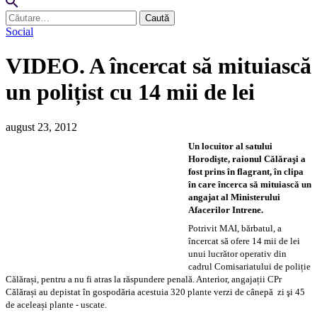
Caută
după:
Social
VIDEO. A încercat să mituiască
un polițist cu 14 mii de lei
august 23, 2012
Un locuitor al satului
Horodişte, raionul Călăraşi a
fost prins în flagrant, în clipa
în care încerca să mituiască un
angajat al Ministerului
Afacerilor Intrene.
Potrivit MAI, bărbatul, a
încercat să ofere 14 mii de lei
unui lucrător operativ din
cadrul Comisariatului de poliție
Călărași, pentru a nu fi atras la răspundere penală. Anterior, angajații CPr
Călărași au depistat în gospodăria acestuia 320 plante verzi de cânepă zi şi 45
de aceleași plante - uscate.