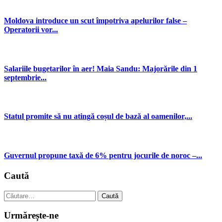
Moldova introduce un scut împotriva apelurilor false –
Operatorii vor...
Salariile bugetarilor în aer! Maia Sandu: Majorările din 1
septembrie...
Statul promite să nu atingă coșul de bază al oamenilor,...
Guvernul propune taxă de 6% pentru jocurile de noroc –...
Caută
Caută
după:
Urmărește-ne