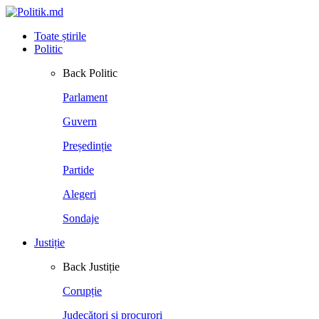
Toate știrile
Politic
Back
Politic
Parlament
Guvern
Președinție
Partide
Alegeri
Sondaje
Justiție
Back
Justiție
Corupție
Judecători și procurori