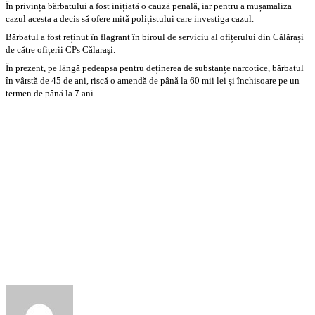
În privința bărbatului a fost inițiată o cauză penală, iar pentru a mușamaliza
cazul acesta a decis să ofere mită polițistului care investiga cazul.
Bărbatul a fost reținut în flagrant în biroul de serviciu al ofițerului din Călărași
de către ofițerii CPs Călaraşi.
În prezent, pe lângă pedeapsa pentru deținerea de substanțe narcotice, bărbatul
în vârstă de 45 de ani, riscă o amendă de până la 60 mii lei și închisoare pe un
termen de până la 7 ani.