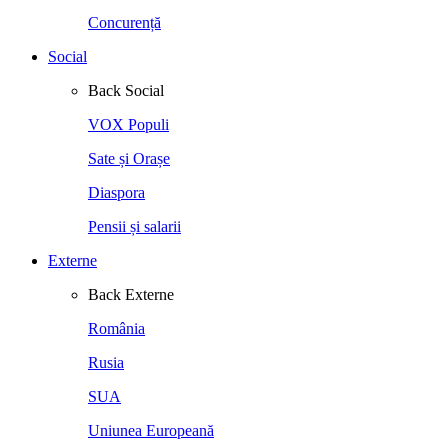
Concurență
Social
Back
Social
VOX Populi
Sate și Orașe
Diaspora
Pensii și salarii
Externe
Back
Externe
România
Rusia
SUA
Uniunea Europeană