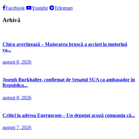
Facebook
Youtube
Telegram
Arhivă
Chicu avertizează – Majorarea bruscă a accizei la motorină
va...
august 8, 2026
Joseph Burkhalter, confirmat de Senatul SUA ca ambasador în
Republica...
august 8, 2026
Critici la adresa Energocom – Un deputat acuză compania că...
august 7, 2026