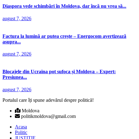
Diaspora vede schimbări în Moldova, dar încă nu vrea să...
august 7, 2026
Factura la lumină ar putea crește – Energocom avertizează
asupra...
august 7, 2026
Blocajele din Ucraina pot sufoca și Moldova – Expert:
Presiunea...
august 7, 2026
Portalul care îți spune adevărul despre politică!
Moldova
politikmoldova@gmail.com
Acasa
Politic
JUSTIȚIE