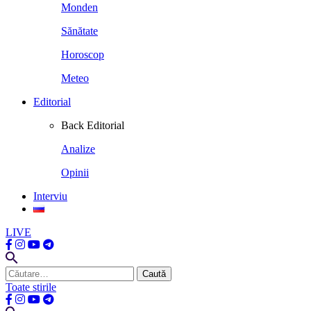
Monden
Sănătate
Horoscop
Meteo
Editorial
Back
Editorial
Analize
Opinii
Interviu
LIVE
Caută
după:
Toate stirile