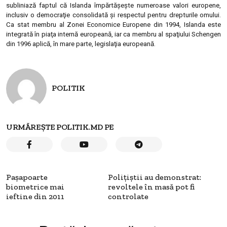
subliniază faptul că Islanda împărtăşeşte numeroase valori europene,
inclusiv o democraţie consolidată şi respectul pentru drepturile omului.
Ca stat membru al Zonei Economice Europene din 1994, Islanda este
integrată în piaţa internă europeană, iar ca membru al spaţiului Schengen
din 1996 aplică, în mare parte, legislaţia europeană.
POLITIK
URMĂREȘTE POLITIK.MD PE
Paşapoarte
Poliţiştii au demonstrat:
biometrice mai
revoltele în masă pot fi
ieftine din 2011
controlate