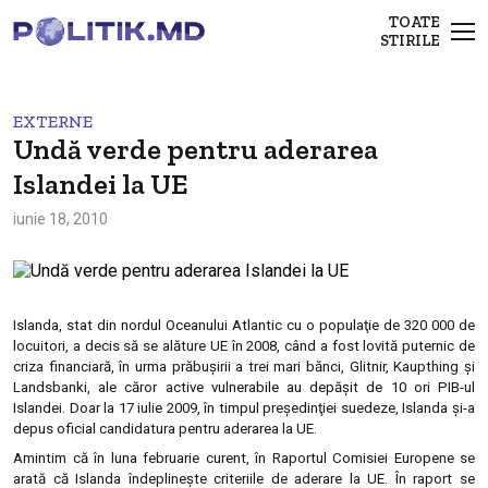
TOATE
STIRILE
EXTERNE
Undă verde pentru aderarea
Islandei la UE
iunie 18, 2010
Islanda, stat din nordul Oceanului Atlantic cu o populaţie de 320 000 de
locuitori, a decis să se alăture UE în 2008, când a fost lovită puternic de
criza financiară, în urma prăbuşirii a trei mari bănci, Glitnir, Kaupthing şi
Landsbanki, ale căror active vulnerabile au depăşit de 10 ori PIB-ul
Islandei. Doar la 17 iulie 2009, în timpul preşedinţiei suedeze, Islanda şi-a
depus oficial candidatura pentru aderarea la UE.
Amintim că în luna februarie curent, în Raportul Comisiei Europene se
arată că Islanda îndeplineşte criteriile de aderare la UE. În raport se