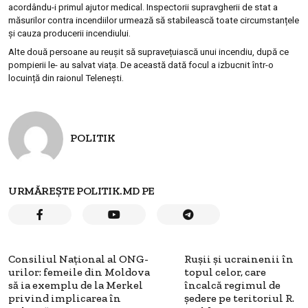
acordându-i primul ajutor medical. Inspectorii supravgherii de stat a
măsurilor contra incendiilor urmează să stabilească toate circumstanțele
și cauza producerii incendiului.
Alte două persoane au reușit să supravețuiască unui incendiu, după ce
pompierii le- au salvat viața. De această dată focul a izbucnit într-o
locuință din raionul Telenești.
POLITIK
URMĂREȘTE POLITIK.MD PE
Consiliul Naţional al ONG-
Rușii și ucrainenii în
urilor: femeile din Moldova
topul celor, care
să ia exemplu de la Merkel
încalcă regimul de
privind implicarea în
ședere pe teritoriul R.