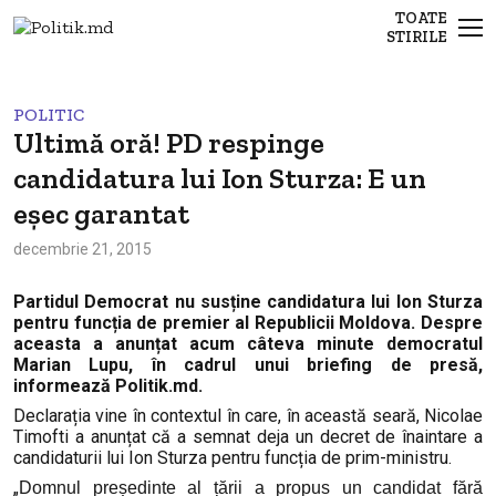
TOATE
STIRILE
POLITIC
Ultimă oră! PD respinge
candidatura lui Ion Sturza: E un
eșec garantat
decembrie 21, 2015
Partidul Democrat nu susține candidatura lui Ion Sturza
pentru funcția de premier al Republicii Moldova. Despre
aceasta a anunțat acum câteva minute democratul
Marian Lupu, în cadrul unui briefing de presă,
informează Politik.md.
Declarația vine în contextul în care, în această seară, Nicolae
Timofti a anunțat că a semnat deja un decret de înaintare a
candidaturii lui Ion Sturza pentru funcția de prim-ministru.
„
Domnul președinte al țării a propus un candidat fără