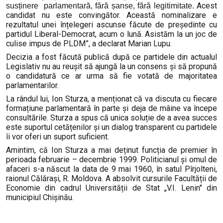
Acest
susținere
parlamentară, fără șanse, fără legitimitate.
candidat nu este convingător. Această nominalizare e
rezultatul unei înțelegeri ascunse făcute de președinte cu
partidul Liberal-Democrat, acum o lună. Asistăm la un joc de
culise impus de PLDM”, a declarat Marian Lupu.
Decizia a fost făcută publică după ce partidele din actualul
Legislativ nu au reușit să ajungă la un consens și să propună
o candidatură ce ar urma să fie votată de majoritatea
parlamentarilor.
La rândul lui,
Ion Sturza, a menționat că va discuta cu fiecare
formațiune parlamentară în parte și deja de mâine va începe
consultările. Sturza a spus că unica soluție de a avea succes
este suportul cetățenilor și un dialog transparent cu partidele
îi vor oferi un suport suficient.
Amintim, că Ion Sturza a mai deținut funcția de premier în
perioada februarie – decembrie 1999. Politicianul și omul de
afaceri s-a născut la data de 9 mai 1960, în satul Pîrjolteni,
raionul Călărași, R. Moldova. A absolvit cursurile Facultății de
Economie din cadrul Universității de Stat „V.I. Lenin" din
municipiul Chișinău.