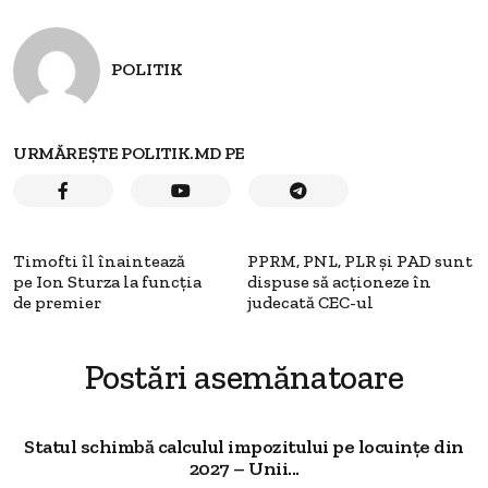
POLITIK
URMĂREȘTE POLITIK.MD PE
Timofti îl înaintează
PPRM, PNL, PLR și PAD sunt
pe Ion Sturza la funcția
dispuse să acționeze în
de premier
judecată CEC-ul
Postări asemănatoare
Statul schimbă calculul impozitului pe locuințe din
2027 – Unii...