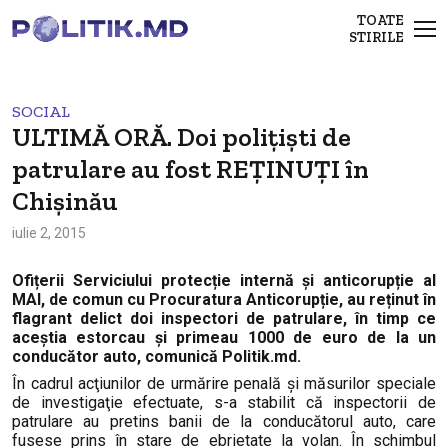
TOATE
STIRILE
SOCIAL
ULTIMĂ ORĂ. Doi polițiști de
patrulare au fost REȚINUȚI în
Chișinău
iulie 2, 2015
Ofițerii Serviciului protecție internă și anticorupție al
MAI, de comun cu Procuratura Anticorupție, au reținut în
flagrant delict doi inspectori de patrulare, în timp ce
aceștia estorcau și primeau 1000 de euro de la un
conducător auto, comunică Politik.md.
În cadrul acţiunilor de urmărire penală şi măsurilor speciale
de investigaţie efectuate, s-a stabilit că inspectorii de
patrulare au pretins banii de la conducătorul auto, care
fusese prins în stare de ebrietate la volan. În schimbul