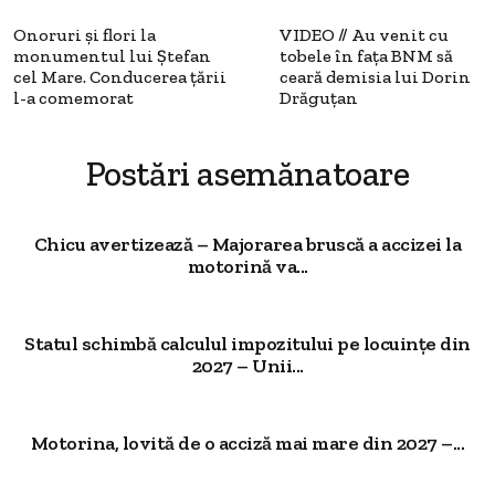
Onoruri și flori la
VIDEO // Au venit cu
monumentul lui Ștefan
tobele în fața BNM să
cel Mare. Conducerea țării
ceară demisia lui Dorin
l-a comemorat
Drăguțan
Postări asemănatoare
Chicu avertizează – Majorarea bruscă a accizei la
motorină va...
Statul schimbă calculul impozitului pe locuințe din
2027 – Unii...
Motorina, lovită de o acciză mai mare din 2027 –...