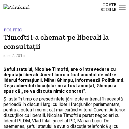
TOATE
STIRILE
POLITIC
Timofti i-a chemat pe liberali la
consultații
iulie 2, 2015
Șeful statului, Nicolae Timofti, are o întrevedere cu
deputații liberali. Acest lucru a fost anunțat de către
liderul formațiunii, Mihai Ghimpu, informează Politik.md.
Deși subiectul discuțiilor nu a fost anunțat, Ghimpu a
spus că „se va discuta nimic concret”.
Și asta în timp ce președintele țării este antrenat în această
perioadă în discuții largi cu liderii fracțiunilor parlamentare,
pentru a putea fi numit cât mai curând viitorul Guvern. Anterior
discuțiilor cu liberalii, Nicolae Timofti a purtat negocieri cu
liderul PLDM, Vlad Filat, și cel al PD, Marian Lupu. De
asemenea, șeful statului a avut o discuție telefonică și cu