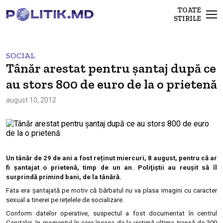
TOATE
STIRILE
SOCIAL
Tânăr arestat pentru şantaj după ce
au stors 800 de euro de la o prietenă
august 10, 2012
Un tânăr de 29 de ani
a fost reținut miercuri, 8 august, pentru că ar
fi
șantajat o prietenă
, timp de un an. Poliţiştii au reuşit să îl
surprindă primind bani, de la tânără.
Fata era șantajată pe motiv că bărbatul nu va plasa
imagini cu caracter
sexual a tinerei pe rețelele de socializare.
Conform datelor operative, suspectul a fost documentat în centrul
Capitalei, în momentul în care încasa de la victimă ultima tranșă de 300