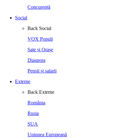
Concurență
Social
Back
Social
VOX Populi
Sate și Orașe
Diaspora
Pensii și salarii
Externe
Back
Externe
România
Rusia
SUA
Uniunea Europeană