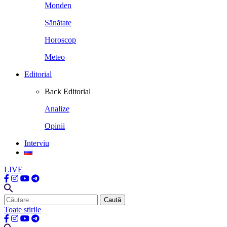
Monden
Sănătate
Horoscop
Meteo
Editorial
Back
Editorial
Analize
Opinii
Interviu
LIVE
Caută
după:
Toate stirile