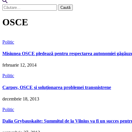
Caută
după:
OSCE
Politic
Misiunea OSCE pledează pentru respectarea autonomiei găgăuz
februarie 12, 2014
Politic
Carpov, OSCE şi soluţionarea problemei transnistrene
decembrie 18, 2013
Politic
Dalia Grybauskaite: Summitul de la Vilnius va fi un succes pent