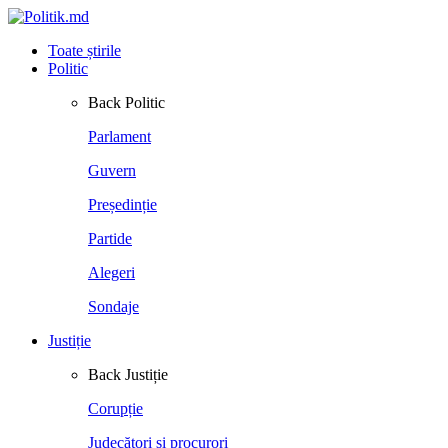
Toate știrile
Politic
Back
Politic
Parlament
Guvern
Președinție
Partide
Alegeri
Sondaje
Justiție
Back
Justiție
Corupție
Judecători și procurori