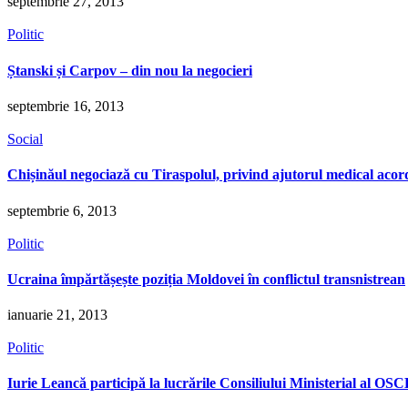
septembrie 27, 2013
Politic
Ștanski și Carpov – din nou la negocieri
septembrie 16, 2013
Social
Chișinăul negociază cu Tiraspolul, privind ajutorul medical acord
septembrie 6, 2013
Politic
Ucraina împărtășește poziția Moldovei în conflictul transnistrean
ianuarie 21, 2013
Politic
Iurie Leancă participă la lucrările Consiliului Ministerial al OS