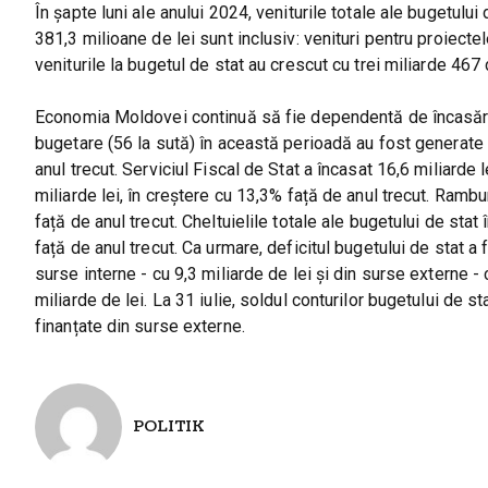
În șapte luni ale anului 2024, veniturile totale ale bugetulu
381,3 milioane de lei sunt inclusiv: venituri pentru proiecte
veniturile la bugetul de stat au crescut cu trei miliarde 467
Economia Moldovei continuă să fie dependentă de încasăril
bugetare (56 la sută) în această perioadă au fost generate d
anul trecut. Serviciul Fiscal de Stat a încasat 16,6 miliarde 
miliarde lei, în creștere cu 13,3% față de anul trecut. Rambu
față de anul trecut. Cheltuielile totale ale bugetului de stat 
față de anul trecut. Ca urmare, deficitul bugetului de stat a fo
surse interne - cu 9,3 miliarde de lei și din surse externe -
miliarde de lei. La 31 iulie, soldul conturilor bugetului de st
finanțate din surse externe.
POLITIK