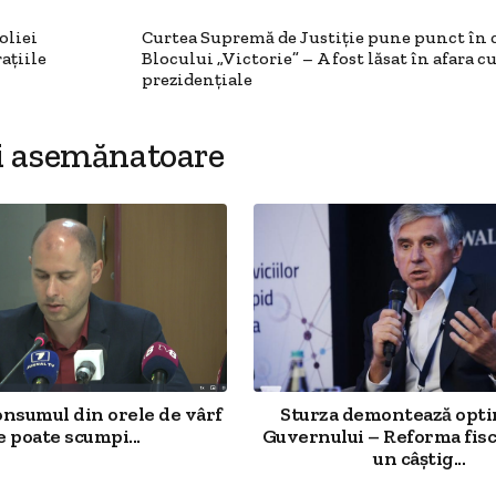
oliei
Curtea Supremă de Justiție pune punct în 
ațiile
Blocului „Victorie” – A fost lăsat în afara c
prezidențiale
i asemănatoare
onsumul din orele de vârf
Sturza demontează opt
e poate scumpi...
Guvernului – Reforma fisc
un câștig...