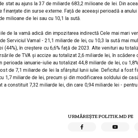
i de stat au ajuns la 37 de miliarde 683,2 milioane de lei. Din ac
le finanțate din surse externe. Față de aceeași perioadă a anului 
 de milioane de lei sau cu 10,1 la sută.
e de la vamă adică din impozitarea indirectă Cele mai mari ven
e Serviciul Vamal - 21,1 miliarde de lei, cu 10,3 la sută mai mu
lei (44%), în creștere cu 6,6% față de 2023. Alte venituri au totali
rsările de TVA și accize au totalizat 2,6 miliarde lei, în scădere
în perioada ianuarie-iulie au totalizat 44,8 miliarde de lei, cu 1,
st de 7,1 miliarde de lei la sfârșitul lunii iulie. Deficitul a fost f
 cu 1,7 miliarde de lei, precum și din modificarea soldului de cas
at a constituit 7,32 miliarde lei, din care 0,94 miliarde lei - pentr
URMĂREȘTE POLITIK.MD PE