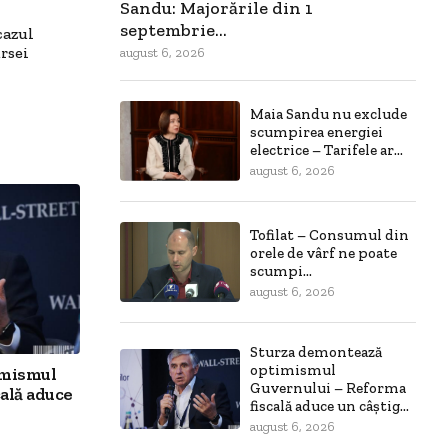
Sandu: Majorările din 1
septembrie...
cazul
ursei
august 6, 2026
Maia Sandu nu exclude
scumpirea energiei
electrice – Tarifele ar...
august 6, 2026
Tofilat – Consumul din
orele de vârf ne poate
scumpi...
august 6, 2026
Sturza demontează
optimismul
imismul
Guvernului – Reforma
ală aduce
fiscală aduce un câștig...
august 6, 2026