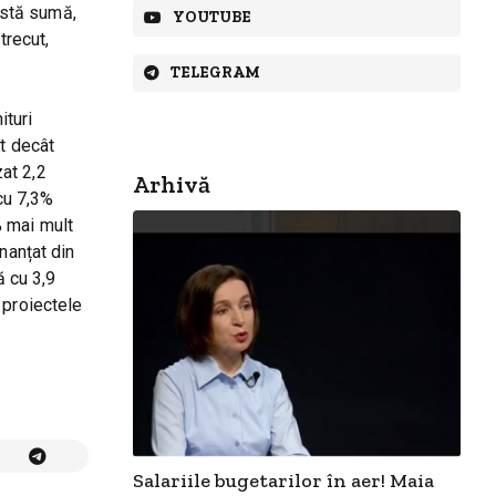
eastă sumă,
YOUTUBE
trecut,
TELEGRAM
ituri
lt decât
zat 2,2
Arhivă
 cu 7,3%
8% mai mult
inanțat din
ă cu 3,9
u proiectele
Salariile bugetarilor în aer! Maia