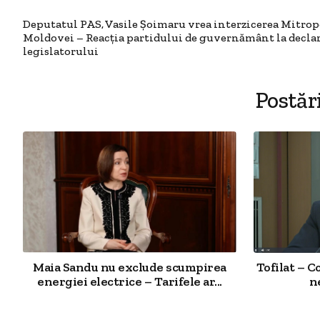
Deputatul PAS, Vasile Șoimaru vrea interzicerea Mitrop
Moldovei – Reacția partidului de guvernământ la declar
legislatorului
Postăr
Maia Sandu nu exclude scumpirea
Tofilat – C
energiei electrice – Tarifele ar...
n