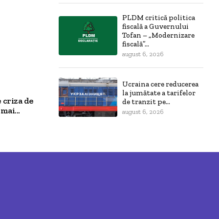
PLDM critică politica
fiscală a Guvernului
Tofan – „Modernizare
fiscală”...
august 6, 2026
Ucraina cere reducerea
la jumătate a tarifelor
 criza de
de tranzit pe...
mai...
august 6, 2026