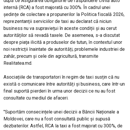
după ce Asigurarea obligatorie de răspundere civilă auto
internă (RCA) a fost majorată cu 300%. În cadrul unei
ședințe de colectare a propunerilor la Politica fiscală 2026,
reprezentanții serviciilor de taxi au declarat că niciun
business nu va supraviețui în aceste condiții și au cerut
autorităților să revadă taxele. De asemenea, s-a discutat
despre piața ilicită a produselor de tutun, în contextul unor
noi restricții înaintate de autorități, problemele industriei de
zahăr, precum și cele din agricultură, transmite
Realitatea.md.
Asociațiile de transportatori în regim de taxi susțin că nu
există o comunicare între autorități și business, care într-un
final suportă pierderi în urma unor decizii ce nu au fost
consultate cu mediul de afaceri.
"Suportăm consecințele unei decizii a Băncii Naționale a
Moldovei, care nu a fost consultată public și supusă
dezbaterilor. Astfel, RCA la taxi a fost majorat cu 300%, de