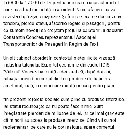
la 6800 la 17 000 de lei pentru asigurarea unui automobil
care nu a fost niciodată în accident. Nicio afacere nu va
rezista după așa o majorare. Șoferii de taxi se duc în zona
tenebră, pierde statul, afacerile legale și pasagerii, pentru
că suntem nevoiți să creștem prețul la călătorii", a declarat
Constantin Condrea, reprezentantul Asociației
Transportatorilor de Pasageri în Regim de Taxi.
Un alt subiect abordat în contextul pieței ilicite vizează
industria tutunului. Expertul economic din cadrul IDIS
"Viitorul" Veaceslav Ioniță a declarat că, după doi ani,
situația privind comerțul ilicit cu produse de tutun s-a
ameliorat, însă, în continuare există riscuri pentru piață.
"În prezent, rețelele sociale sunt pline cu produse interzise,
iar statul recunoaște că nu poate face nimic. Sunt
înregistrate pierderi de milioane de lei, iar cel mai grav este
că minorii au acces la produse interzise. Când vii cu noi
reglementări pe care nu le poți asigura, apare comerțul