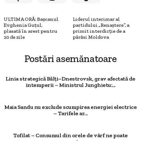
ULTIMA ORĂ: Başcanul
Liderul interimar al
Evghenia Guţul,
partidului „Renaștere”, a
plasată în arest pentru
primit interdicție de a
20 de zile
părăsi Moldova
Postări asemănatoare
Linia strategică Bălți–Dnestrovsk, grav afectată de
intemperii – Ministrul Junghietu:...
Maia Sandu nu exclude scumpirea energiei electrice
– Tarifele ar...
Tofilat – Consumul din orele de vârf ne poate